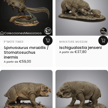
Colecciones
Mesozoico
Proveedor:
Proveedor:
Mesozoico
REMOTE TIMES
MINIATURE MUSEUM
Spinosaurus mirabilis /
Ischigualastia jenseni
€37,80
Stomatosuchus
A partir de
inermis
€59,00
A partir de