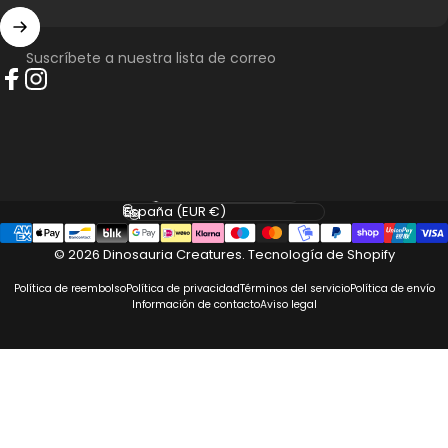
Suscríbete a nuestra lista de correo
Facebook
Instagram
Idioma
País/región
© 2026 Dinosauria Creatures.
Tecnología de Shopify
Política de reembolso
Política de privacidad
Términos del servicio
Política de envío
Información de contacto
Aviso legal