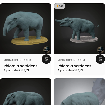
5.0
Proveedor:
Proveedor:
MINIATURE MUSEUM
MINIATURE MUSEUM
Phiomia serridens
Phiomia serridens
€37,21
€37,21
A partir de
A partir de