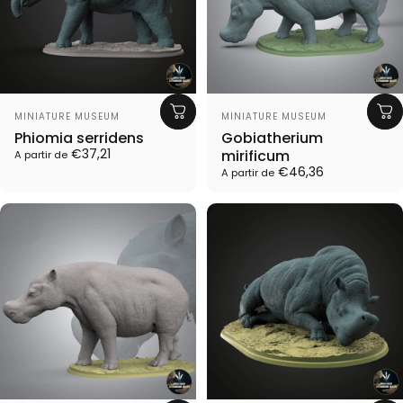
Proveedor:
Proveedor:
MINIATURE MUSEUM
MINIATURE MUSEUM
Phiomia serridens
Gobiatherium
€37,21
mirificum
A partir de
€46,36
A partir de