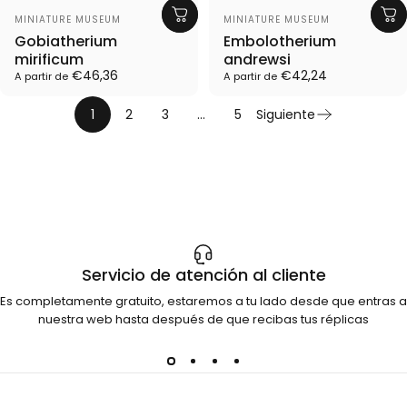
Proveedor:
Proveedor:
MINIATURE MUSEUM
MINIATURE MUSEUM
Gobiatherium
Embolotherium
mirificum
andrewsi
€46,36
€42,24
A partir de
A partir de
1
2
3
…
5
Siguiente
Servicio de atención al cliente
Es completamente gratuito, estaremos a tu lado desde que entras a
nuestra web hasta después de que recibas tus réplicas