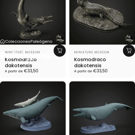
Colecciones
Paleógeno
Proveedor:
Proveedor:
Paleógeno
MINIATURE MUSEUM
MINIATURE MUSEUM
Kosmodraco
Kosmodraco
dakotensis
dakotensis
€33,50
€33,50
A partir de
A partir de