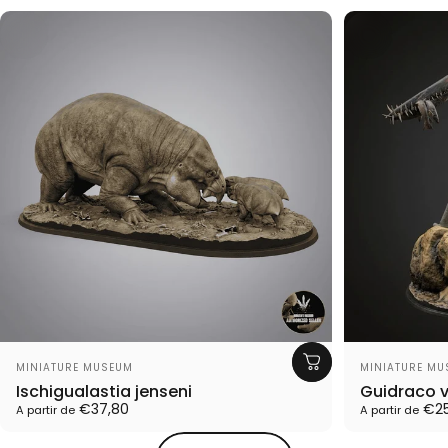
Proveedor:
Proveedor:
MINIATURE MUSEUM
MINIATURE MU
Ischigualastia jenseni
Guidraco 
€37,80
€25
A partir de
A partir de