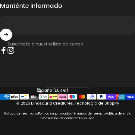
Anónimo
Manténte informado
This skeletal model of Deinonychus
antirrhopus is truly magnificent
This skeletal model of Deinonychus antirrhopus is
truly magnificent. It is of museum quality. Very
accurate. I recommend it quite highly.
Suscríbete a nuestra lista de correo
Facebook
Instagram
29/04/2026
Idioma
País/región
© 2026 Dinosauria Creatures.
Tecnología de Shopify
Política de reembolso
Política de privacidad
Términos del servicio
Política de envío
Información de contacto
Aviso legal