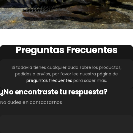
08/06/2026
Rene Kindlimann
Nice specimen
Hola equipo, mi hermano me regaló el
Nice specimen, would liketo have it again in a
Preguntas
Frecuentes
modelo hace unas horas. Está bien
larger scale!
hecho y estoy fascinado con los
detalles cuidados.
Si todavía tienes cualquier duda sobre los productos,
pedidos o envíos, por favor lee nuestra página de
— Ralf, Alemania
preguntas frecuentes
para saber más.
08/06/2026
¿No encontraste tu respuesta?
No dudes en contactarnos
Rene Kindlimann
Great sculptured figure
Great sculptured figure. Would be Great to have it
in a larger size!