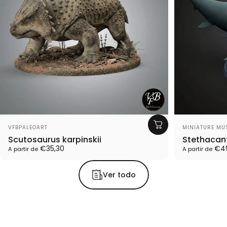
Proveedor:
Proveedor:
VFBPALEOART
MINIATURE MU
Scutosaurus karpinskii
Stethacant
€35,30
€49
A partir de
A partir de
Ver todo