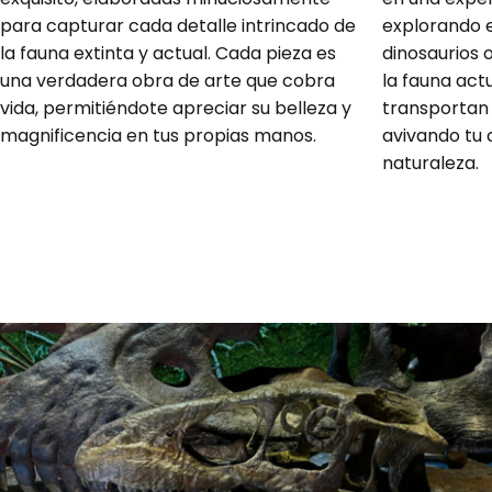
not only are their products top-notch but the
para capturar cada detalle intrincado de
explorando e
customer service isreally amazing. They'll do
custom scales too!
la fauna extinta y actual. Cada pieza es
dinosaurios 
Orlando Felicini
una verdadera obra de arte que cobra
la fauna actu
eccellente
vida, permitiéndote apreciar su belleza y
transportan 
eccellente
magnificencia en tus propias manos.
avivando tu 
naturaleza.
24/06/2026
Rene Kindlimann
Nice specimen
Nice specimen, would liketo have it again in a
larger scale !as Onchopristis