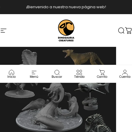
Ir directamente al contenido
diapositivas pausa
¡Bienvenido a nuestra nueva página web!
Dinosauria Cr
Dinosauria Crea
Navegación
Busc
C
Inicio
Menú
Buscar
Tienda
Carrito
Cuenta