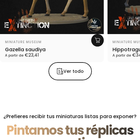
Proveedor:
Proveedor:
MINIATURE MUSEUM
MINIATURE MU
Gazella saudiya
Hippotrag
€23,41
€34
A partir de
A partir de
Ver todo
¿Prefieres recibir tus miniaturas listas para exponer?
Pintamos tus réplicas