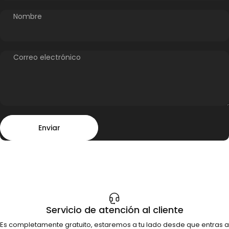
Nombre
08/06/2026
Correo electrónico
Rene Kindlimann
Excellent specimens
Excellent specimens, Thanks
Enviar
Mensaje
Enviar
08/06/2026
Daniel Murillo
Servicio de atención al cliente
Tylosaurus / Pteranodon 1:35 / Pintado a mano
Es completamente gratuito, estaremos a tu lado desde que entras a