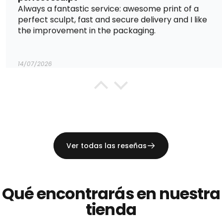
Always a fantastic service: awesome print of a
perfect sculpt, fast and secure delivery and I like
the improvement in the packaging.
14/07/2026
Klaus Zanken
Moeritherium wirkt sehr lebendig
Moeritherium wirkt sehr lebendig, durch die
Bemalung wird das besonders betont. Und es ist
etwas ganz Seltenes, ein Modell von dieser Art zu
Ver todas las reseñas
bekommen
Qué
encontrarás
en
nuestra
13/07/2026
tienda
Klaus Zanken