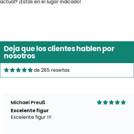
actual? ¡Estás en el lugar indicado!
Anónimo
Excellent model stunning detail! Brilliant site
Excellent model stunning detail! Brilliant site,
Deja que los clientes hablen por
amazing artist
nosotros
Sin pintar
de 285 reseñas
05/08/2026
Michael Preuß
Excelente figur
Excelente figur !!!