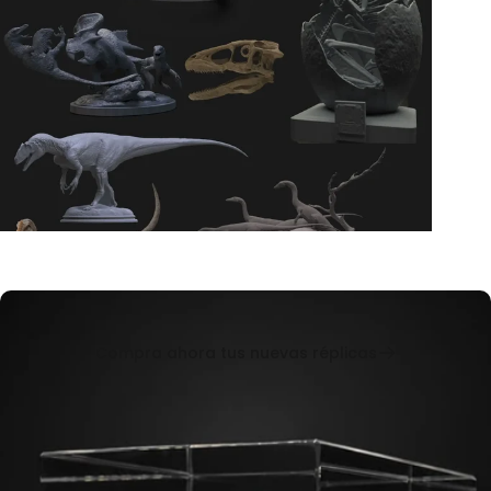
Servicio
profesional
de
impresión
de
Fauna
en
3D
Compra ahora tus nuevas réplicas