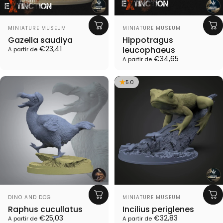
Proveedor:
Proveedor:
MINIATURE MUSEUM
MINIATURE MUSEUM
Gazella saudiya
Hippotragus
€23,41
leucophaeus
A partir de
€34,65
A partir de
5.0
Proveedor:
Proveedor:
DINO AND DOG
MINIATURE MUSEUM
Raphus cucullatus
Incilius periglenes
€25,03
€32,83
A partir de
A partir de