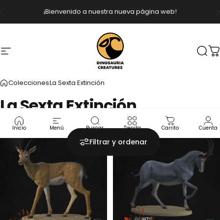
Ir directamente al contenido
diapositivas pausa
¡Bienvenido a nuestra nueva página web!
Navegación
Dinosauria Creatures
Busc
C
Colecciones
La Sexta Extinción
La
Sexta
Extinción
Inicio
Menú
Buscar
Tienda
Carrito
Cuenta
5.0
Filtrar y ordenar