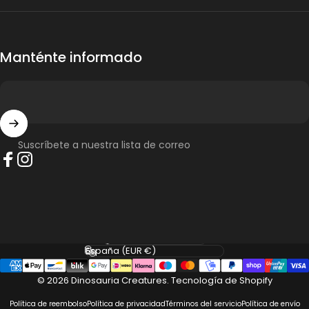
Manténte informado
Suscríbete a nuestra lista de correo
Facebook
Instagram
Idioma
País/región
© 2026 Dinosauria Creatures.
Tecnología de Shopify
Política de reembolso
Política de privacidad
Términos del servicio
Política de envío