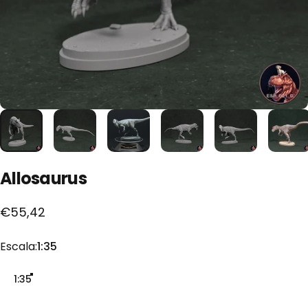
Allosaurus
€55,42
Escala
Escala:
1:35
1:35