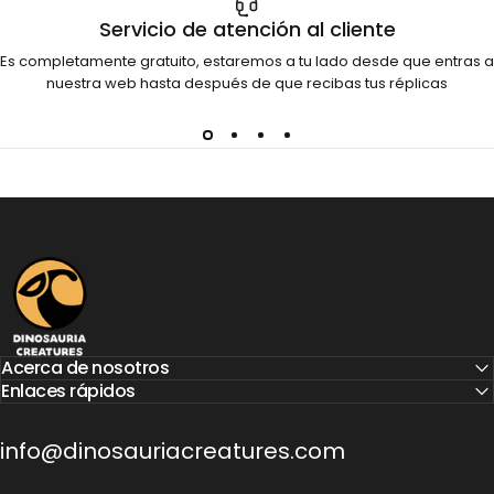
Servicio de atención al cliente
Es completamente gratuito, estaremos a tu lado desde que entras a
nuestra web hasta después de que recibas tus réplicas
Dinosauria Creatures
Acerca de nosotros
Enlaces rápidos
info@dinosauriacreatures.com