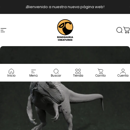
Ir directamente al contenido
diapositivas pausa
¡Bienvenido a nuestra nueva página web!
Navegación
Dinosauria Creatures
Busc
C
Inicio
Menú
Buscar
Tienda
Carrito
Cuenta