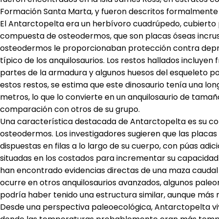
Formación Santa Marta, y fueron descritos formalmente
El Antarctopelta era un herbívoro cuadrúpedo, cubiert
compuesta de osteodermos, que son placas óseas incrusta
osteodermos le proporcionaban protección contra depr
típico de los anquilosaurios. Los restos hallados incluye
partes de la armadura y algunos huesos del esqueleto p
estos restos, se estima que este dinosaurio tenía una lo
metros, lo que lo convierte en un anquilosaurio de tama
comparación con otros de su grupo.
Una característica destacada de Antarctopelta es su c
osteodermos. Los investigadores sugieren que las placa
dispuestas en filas a lo largo de su cuerpo, con púas adi
situadas en los costados para incrementar su capacidad
han encontrado evidencias directas de una maza caudal
ocurre en otros anquilosaurios avanzados, algunos pale
podría haber tenido una estructura similar, aunque más 
Desde una perspectiva paleoecológica, Antarctopelta viv