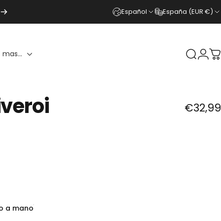
Español
España (EUR €)
 mas...
Buscar
Ingr
C
iveroi
€32,99
do a mano