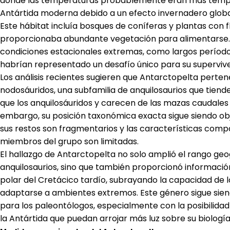
donde las temperaturas probablemente eran más templ
Antártida moderna debido a un efecto invernadero globa
Este hábitat incluía bosques de coníferas y plantas con flo
proporcionaba abundante vegetación para alimentarse. 
condiciones estacionales extremas, como largos períodos
habrían representado un desafío único para su supervive
Los análisis recientes sugieren que Antarctopelta perten
nodosáuridos, una subfamilia de anquilosaurios que tien
que los anquilosáuridos y carecen de las mazas caudales 
embargo, su posición taxonómica exacta sigue siendo ob
sus restos son fragmentarios y las características comp
miembros del grupo son limitadas.
El hallazgo de Antarctopelta no solo amplió el rango geo
anquilosaurios, sino que también proporcionó información
polar del Cretácico tardío, subrayando la capacidad de l
adaptarse a ambientes extremos. Este género sigue sien
para los paleontólogos, especialmente con la posibilidad
la Antártida que puedan arrojar más luz sobre su biología