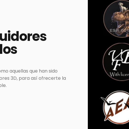
buidores
dos
omo aquellas que han sido
es 3D, para así ofrecerte la
le.