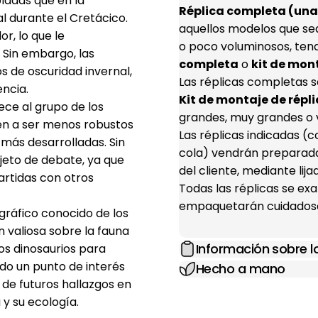
adas que en la
Réplica completa (una 
l durante el Cretácico.
aquellos modelos que se
r, lo que le
o poco voluminosos, ten
Sin embargo, las
completa
o
kit de mon
 de oscuridad invernal,
Las réplicas completas s
ncia.
Kit de montaje de répli
ece al grupo de los
grandes, muy grandes o 
den a ser menos robustos
Las réplicas indicadas 
más desarrolladas. Sin
cola) vendrán preparada
jeto de debate, ya que
del cliente, mediante lij
artidas con otros
Todas las réplicas se e
empaquetarán cuidadosa
gráfico conocido de los
 valiosa sobre la fauna
Información sobre 
os dinosaurios para
do un punto de interés
Hecho a mano
 de futuros hallazgos en
 y su ecología.