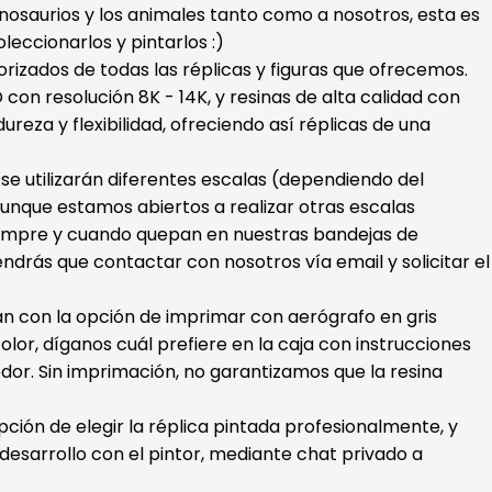
dinosaurios y los animales tanto como a nosotros, esta es
oleccionarlos y pintarlos :)
orizados de todas las réplicas y figuras que ofrecemos.
con resolución 8K - 14K, y resinas de alta calidad con
ureza y flexibilidad, ofreciendo así réplicas de una
s se utilizarán diferentes escalas (dependiendo del
unque estamos abiertos a realizar otras escalas
iempre y cuando quepan en nuestras bandejas de
endrás que contactar con nosotros vía email y solicitar el
ran con la opción de imprimar con aerógrafo en gris
color, díganos cuál prefiere en la caja con instrucciones
dor. Sin imprimación, no garantizamos que la resina
ión de elegir la réplica pintada profesionalmente, y
esarrollo con el pintor, mediante chat privado a