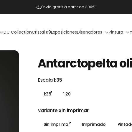
diapositivas pausa
Envío gratis a partir de 300€
DC Collection
Cristal K9
Exposiciones
Diseñadores
Pintura
Y
Antarctopelta
ol
Escala
Escala:
1:35
1:35
1:20
Variante
Variante:
Sin imprimar
Sin imprimar
Imprimado
Pinta