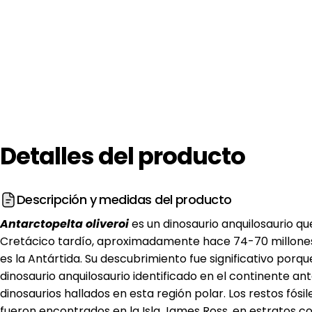
Detalles
del
producto
Descripción y medidas del producto
Antarctopelta oliveroi
es un dinosaurio anquilosaurio que
Cretácico tardío, aproximadamente hace 74-70 millones
es la Antártida. Su descubrimiento fue significativo porqu
dinosaurio anquilosaurio identificado en el continente an
dinosaurios hallados en esta región polar. Los restos fósil
fueron encontrados en la Isla James Ross, en estratos c