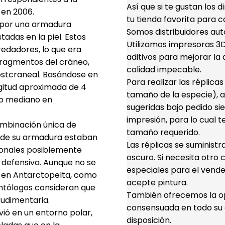
Así que si te gustan los 
 en 2006.
tu tienda favorita para c
o por una armadura
Somos distribuidores aut
das en la piel. Estos
Utilizamos impresoras 3D 
edadores, lo que era
aditivos para mejorar la d
n fragmentos del cráneo,
calidad impecable.
ostcraneal. Basándose en
Para realizar las réplica
ngitud aproximada de 4
tamaño de la especie), a
ño mediano en
sugeridas bajo pedido s
impresión, para lo cual t
ombinación única de
tamaño requerido.
s de su armadura estaban
Las réplicas se suminist
cionales posiblemente
oscuro. Si necesita otro 
 defensiva. Aunque no se
especiales para el vende
 en Antarctopelta, como
acepte pintura.
ontólogos consideran que
También ofrecemos la opc
rudimentaria.
consensuada en todo su d
ió en un entorno polar,
disposición.