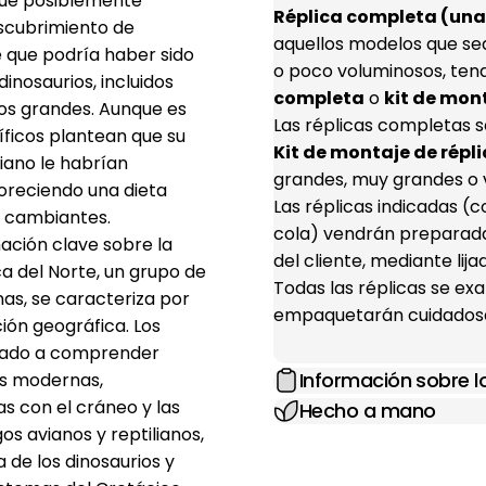
 que posiblemente
Réplica completa (una 
scubrimiento de
aquellos modelos que se
e que podría haber sido
o poco voluminosos, ten
nosaurios, incluidos
completa
o
kit de mon
os grandes. Aunque es
Las réplicas completas s
íficos plantean que su
Kit de montaje de répli
iano le habrían
grandes, muy grandes o 
voreciendo una dieta
Las réplicas indicadas 
s cambiantes.
cola) vendrán preparada
ación clave sobre la
del cliente, mediante lij
ca del Norte, un grupo de
Todas las réplicas se e
as, se caracteriza por
empaquetarán cuidadosa
ión geográfica. Los
udado a comprender
Información sobre 
es modernas,
s con el cráneo y las
Hecho a mano
os avianos y reptilianos,
 de los dinosaurios y