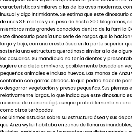
características similares a las de las aves modernas, c
inusual y algo intimidante. Se estima que este dinosaurio
de unos 3.5 metros y un peso de hasta 300 kilogramos, si
miembros más grandes conocidos dentro de la familia 
Este dinosaurio poseía una serie de rasgos que lo hacían 
largo y bajo, con una cresta ósea en la parte superior 
sostenía una estructura queratinosa similar a la de alg
los casuarios. Su mandíbula no tenía dientes y presentaba
sugiere una dieta omnívora, posiblemente basada en vege
pequeños animales e incluso huevos. Las manos de Anzu w
contaban con garras afiladas, lo que podría haberle per
o desgarrar vegetación y presas pequeñas. Sus piernas 
relativamente largas, lo que indica que este dinosaurio
moverse de manera ágil, aunque probablemente no era u
como otros terópodos.
Los últimos estudios sobre su estructura ósea y sus depos
que Anzu wyliei habitaba en zonas de llanuras inundables