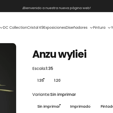
diapositivas pausa
Envío gratis a partir de 300€
DC Collection
Cristal K9
Exposiciones
Diseñadores
Pintura
Y
Anzu
wyliei
Escala
Escala:
1:35
1:35
1:20
Variante
Variante:
Sin imprimar
Sin imprimar
Imprimado
Pinta