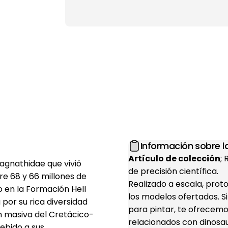
Información sobre la
Artículo de colección
;
nagnathidae que vivió
de precisión científica.
e 68 y 66 millones de
Realizado a escala, prot
o en la Formación Hell
los modelos ofertados. S
por su rica diversidad
para pintar, te ofrecemo
ión masiva del Cretácico-
relacionados con dinosaur
debido a sus