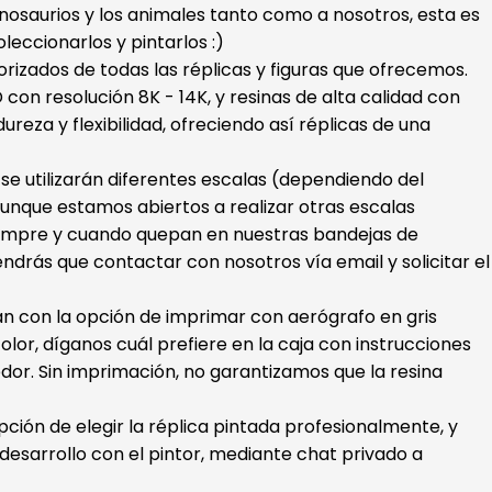
dinosaurios y los animales tanto como a nosotros, esta es
oleccionarlos y pintarlos :)
orizados de todas las réplicas y figuras que ofrecemos.
con resolución 8K - 14K, y resinas de alta calidad con
ureza y flexibilidad, ofreciendo así réplicas de una
s se utilizarán diferentes escalas (dependiendo del
unque estamos abiertos a realizar otras escalas
iempre y cuando quepan en nuestras bandejas de
endrás que contactar con nosotros vía email y solicitar el
ran con la opción de imprimar con aerógrafo en gris
color, díganos cuál prefiere en la caja con instrucciones
dor. Sin imprimación, no garantizamos que la resina
ión de elegir la réplica pintada profesionalmente, y
esarrollo con el pintor, mediante chat privado a