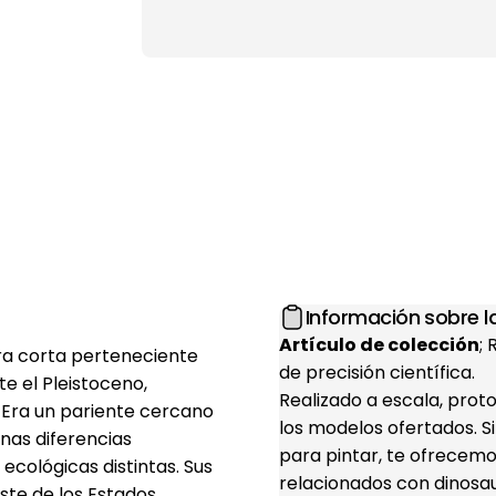
Información sobre la
Artículo de colección
;
ra corta perteneciente
de precisión científica.
te el Pleistoceno,
Realizado a escala, prot
 Era un pariente cercano
los modelos ofertados. S
nas diferencias
para pintar, te ofrecemo
cológicas distintas. Sus
relacionados con dinosaur
este de los Estados