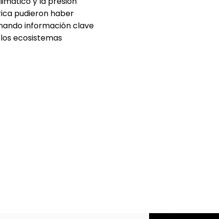
imático y la presión
rica pudieron haber
onando información clave
e los ecosistemas