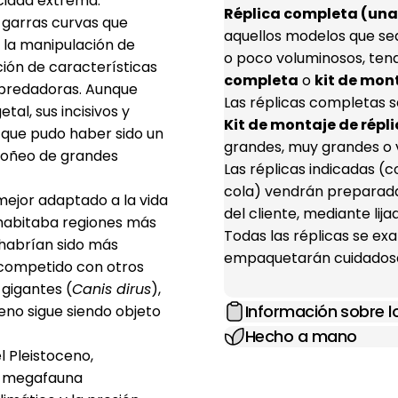
ocidad extrema.
Réplica completa (una 
 garras curvas que
aquellos modelos que se
 la manipulación de
o poco voluminosos, ten
ión de características
completa
o
kit de mon
epredadoras. Aunque
Las réplicas completas s
al, sus incisivos y
Kit de montaje de répli
e que pudo haber sido un
grandes, muy grandes o 
roñeo de grandes
Las réplicas indicadas 
cola) vendrán preparada
mejor adaptado a la vida
del cliente, mediante lij
abitaba regiones más
Todas las réplicas se e
habrían sido más
empaquetarán cuidadosa
 competido con otros
 gigantes (
Canis dirus
),
Información sobre 
eno sigue siendo objeto
Hecho a mano
l Pleistoceno,
de megafauna