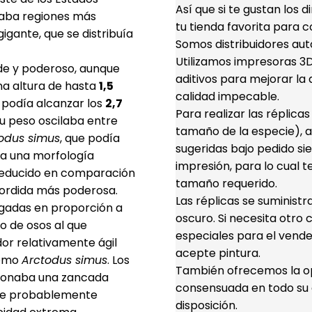
Así que si te gustan los 
itaba regiones más
tu tienda favorita para c
gante, que se distribuía
Somos distribuidores aut
Utilizamos impresoras 3D 
de y poderoso, aunque
aditivos para mejorar la d
na altura de hasta
1,5
calidad impecable.
podía alcanzar los
2,7
Para realizar las réplica
Su peso oscilaba entre
tamaño de la especie), a
odus simus
, que podía
sugeridas bajo pedido s
ba una morfología
impresión, para lo cual t
 reducido en comparación
tamaño requerido.
mordida más poderosa.
Las réplicas se suminist
lgadas en proporción a
oscuro. Si necesita otro 
po de osos al que
especiales para el vende
or relativamente ágil
acepte pintura.
como
Arctodus simus
. Los
También ofrecemos la opc
cionaba una zancada
consensuada en todo su d
que probablemente
disposición.