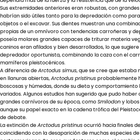
dependía más de la fuerza y la resistencia que de la vel
Sus extremidades anteriores eran robustas, con grandes
habrían sido útiles tanto para la depredación como para
objetos o el excavar. Sus dientes muestran una combinac
propias de un omnívoro con tendencias carroñeras y d
poseía molares grandes capaces de triturar materia veget
caninos eran afilados y bien desarrollados, lo que sugier
depredador oportunista, combinando la caza con el car
mamíferos pleistocénicos.
A diferencia de
Arctodus simus
, que se cree que estaba 
en llanuras abiertas,
Arctodus pristinus
probablemente h
boscosas y húmedas, donde su dieta y comportamiento 
variados. Algunos estudios han sugerido que pudo haber
grandes carnívoros de su época, como
Smilodon
y lobos
aunque su papel exacto en la cadena trófica del Pleistoc
de debate.
La extinción de
Arctodus pristinus
ocurrió hacia finales de
coincidiendo con la desaparición de muchas especies 