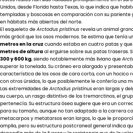
Unidos, desde Florida hasta Texas, lo que indica que hab
templadas y boscosas en comparación con su pariente gi
en hábitats más abiertos del norte.
El esqueleto de
Arctodus pristinus
revela un animal gran
más grácil que los osos modernos. Se estima que tenía u
metros en la cruz
cuando estaba en cuatro patas y que 
metros de altura
al erguirse sobre sus patas traseras. 
300 y 600 kg
, siendo notablemente más liviano que
Arct
superar la tonelada. Su cráneo era alargado y presenta
característica de los osos de cara corta, con un hocico
con otros úrsidos, lo que posiblemente le confería una 
Las extremidades de
Arctodus pristinus
eran largas y de
su cuerpo, un rasgo distintivo de los tremarctinos, el gru
pertenecía. Su estructura ósea sugiere que era un corred
para su tamaño, aunque no tan adaptado a la carrera 
metacarpos y metatarsos eran largos, lo que le propor
amplia, pero su estructura postcraneal general indica 