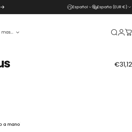
Español
España (EUR €)
 mas...
Buscar
Ingr
C
us
€31,12
do a mano