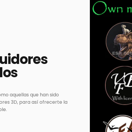
buidores
dos
omo aquellas que han sido
es 3D, para así ofrecerte la
le.