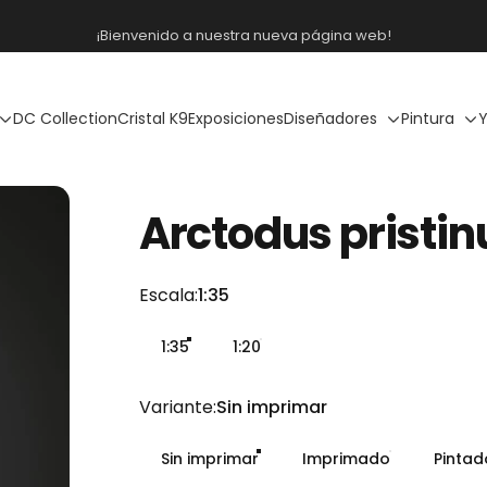
diapositivas pausa
Envío gratis a partir de 300€
DC Collection
Cristal K9
Exposiciones
Diseñadores
Pintura
Y
Arctodus
pristin
Escala
Escala:
1:35
1:35
1:20
Variante
Variante:
Sin imprimar
Sin imprimar
Imprimado
Pinta