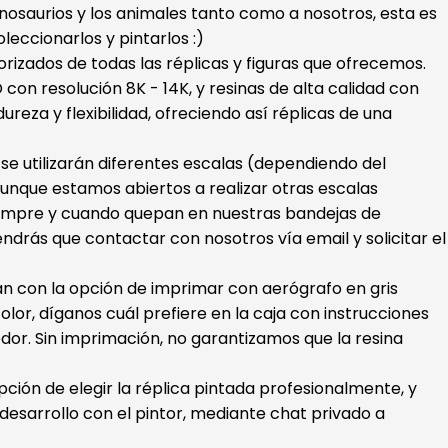
dinosaurios y los animales tanto como a nosotros, esta es
oleccionarlos y pintarlos :)
orizados de todas las réplicas y figuras que ofrecemos.
con resolución 8K - 14K, y resinas de alta calidad con
ureza y flexibilidad, ofreciendo así réplicas de una
s se utilizarán diferentes escalas (dependiendo del
unque estamos abiertos a realizar otras escalas
iempre y cuando quepan en nuestras bandejas de
endrás que contactar con nosotros vía email y solicitar el
ran con la opción de imprimar con aerógrafo en gris
color, díganos cuál prefiere en la caja con instrucciones
dor. Sin imprimación, no garantizamos que la resina
ión de elegir la réplica pintada profesionalmente, y
esarrollo con el pintor, mediante chat privado a