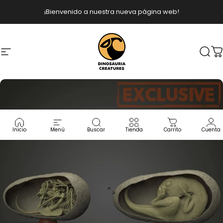
Ir directamente al contenido
diapositivas pausa
¡Bienvenido a nuestra nueva página web!
Navegación
Dinosauria Creatures
Busc
C
Inicio
Menú
Buscar
Tienda
Carrito
Cuenta