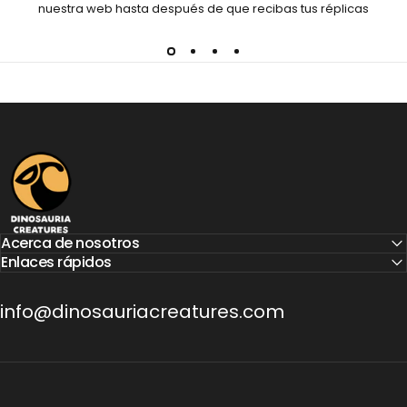
nuestra web hasta después de que recibas tus réplicas
Dinosauria Creatures
Acerca de nosotros
Enlaces rápidos
info@dinosauriacreatures.com