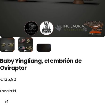
Baby
Yingliang,
el
embrión
de
Oviraptor
€135,90
Escala
Escala:
1:1
1:1