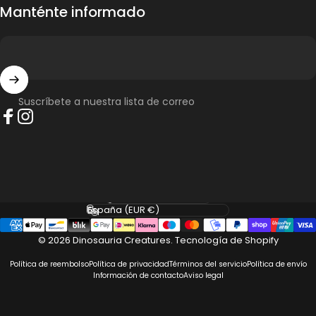
Manténte informado
Suscríbete a nuestra lista de correo
Facebook
Instagram
Idioma
País/región
© 2026 Dinosauria Creatures.
Tecnología de Shopify
Política de reembolso
Política de privacidad
Términos del servicio
Política de envío
Información de contacto
Aviso legal