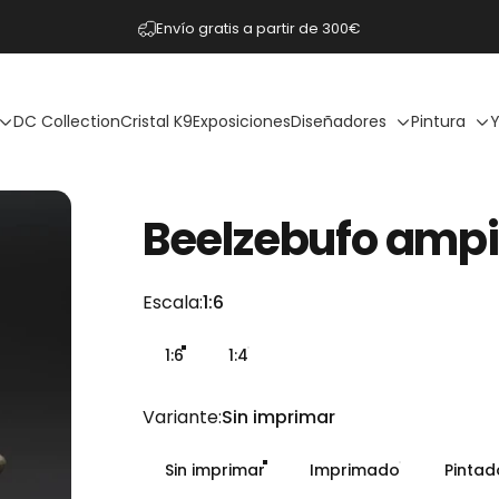
diapositivas pausa
Envío gratis a partir de 300€
DC Collection
Cristal K9
Exposiciones
Diseñadores
Pintura
Y
Beelzebufo
ampi
Escala
Escala:
1:6
1:6
1:4
Variante
Variante:
Sin imprimar
Sin imprimar
Imprimado
Pinta