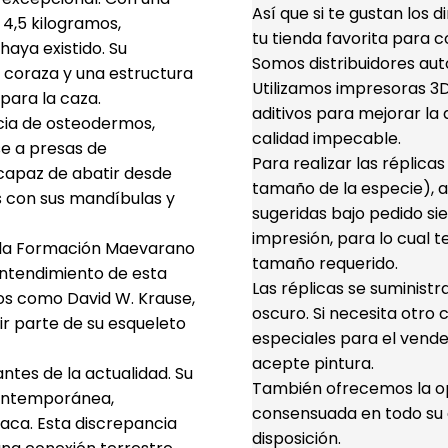
Así que si te gustan los 
 4,5 kilogramos,
tu tienda favorita para c
aya existido. Su
Somos distribuidores aut
 coraza y una estructura
Utilizamos impresoras 3D 
para la caza.
aditivos para mejorar la d
cia de osteodermos,
calidad impecable.
e a presas de
Para realizar las réplica
capaz de abatir desde
tamaño de la especie), a
s con sus mandíbulas y
sugeridas bajo pedido s
impresión, para lo cual t
n la Formación Maevarano
tamaño requerido.
entendimiento de esta
Las réplicas se suminist
icos como David W. Krause,
oscuro. Si necesita otro 
ir parte de su esqueleto
especiales para el vende
acepte pintura.
ntes de la actualidad. Su
También ofrecemos la opc
contemporánea,
consensuada en todo su d
icaca. Esta discrepancia
disposición.