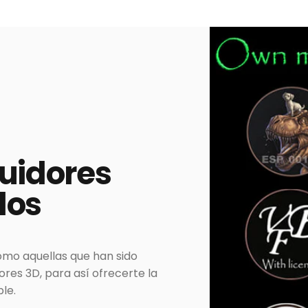
buidores
dos
omo aquellas que han sido
es 3D, para así ofrecerte la
le.