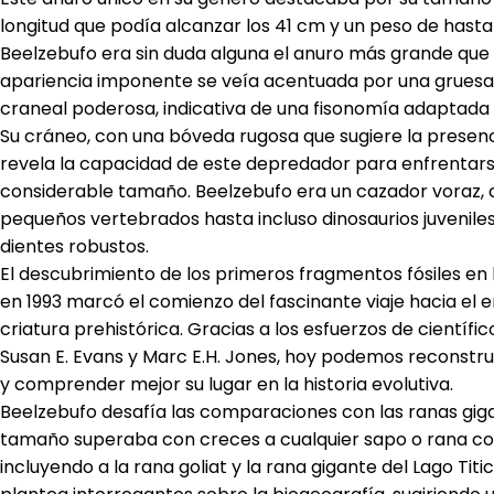
longitud que podía alcanzar los 41 cm y un peso de hasta
Beelzebufo era sin duda alguna el anuro más grande que h
apariencia imponente se veía acentuada por una gruesa
craneal poderosa, indicativa de una fisonomía adaptada 
Su cráneo, con una bóveda rugosa que sugiere la presen
revela la capacidad de este depredador para enfrentars
considerable tamaño. Beelzebufo era un cazador voraz, 
pequeños vertebrados hasta incluso dinosaurios juvenile
dientes robustos.
El descubrimiento de los primeros fragmentos fósiles e
en 1993 marcó el comienzo del fascinante viaje hacia el 
criatura prehistórica. Gracias a los esfuerzos de científ
Susan E. Evans y Marc E.H. Jones, hoy podemos reconstru
y comprender mejor su lugar en la historia evolutiva.
Beelzebufo desafía las comparaciones con las ranas giga
tamaño superaba con creces a cualquier sapo o rana 
incluyendo a la rana goliat y la rana gigante del Lago Tit