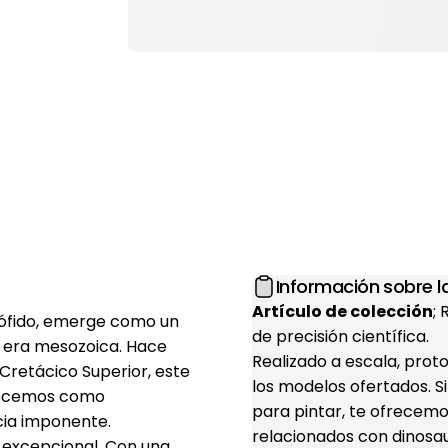
Información sobre la
Artículo de colección
;
tófido, emerge como un
de precisión científica.
a era mesozoica. Hace
Realizado a escala, prot
 Cretácico Superior, este
los modelos ofertados. S
onocemos como
para pintar, te ofrecemo
cia imponente.
relacionados con dinosaur
 excepcional. Con una