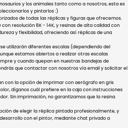
dinosaurios y los animales tanto como a nosotros, esta es
oleccionarlos y pintarlos :)
orizados de todas las réplicas y figuras que ofrecemos.
con resolución 8K - 14K, y resinas de alta calidad con
ureza y flexibilidad, ofreciendo así réplicas de una
s se utilizarán diferentes escalas (dependiendo del
unque estamos abiertos a realizar otras escalas
iempre y cuando quepan en nuestras bandejas de
endrás que contactar con nosotros vía email y solicitar el
ran con la opción de imprimar con aerógrafo en gris
color, díganos cuál prefiere en la caja con instrucciones
dor. Sin imprimación, no garantizamos que la resina
ión de elegir la réplica pintada profesionalmente, y
esarrollo con el pintor, mediante chat privado a