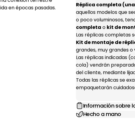
una conexión terrestre
Réplica completa (una 
ida en épocas pasadas.
aquellos modelos que se
o poco voluminosos, ten
completa
o
kit de mon
Las réplicas completas s
Kit de montaje de répli
grandes, muy grandes o 
Las réplicas indicadas 
cola) vendrán preparada
del cliente, mediante lij
Todas las réplicas se e
empaquetarán cuidadosa
Información sobre 
Hecho a mano