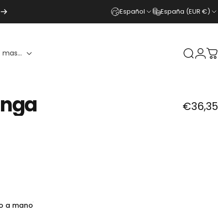
Español
España (EUR €)
 mas...
Buscar
Ingr
C
nga
€36,35
do a mano