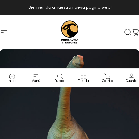
Ir directamente al contenido
diapositivas pausa
¡Bienvenido a nuestra nueva página web!
Navegación
Dinosauria Creatures
Busc
C
Inicio
Menú
Buscar
Tienda
Carrito
Cuenta