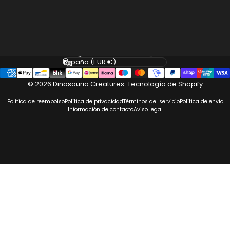
Facebook
Instagram
Idioma
País/región
© 2026 Dinosauria Creatures.
Tecnología de Shopify
Política de reembolso
Política de privacidad
Términos del servicio
Política de envío
Información de contacto
Aviso legal