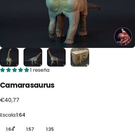
1 reseña
Camarasaurus
€40,77
Escala
Escala:
1:64
1:64
1:57
1:35