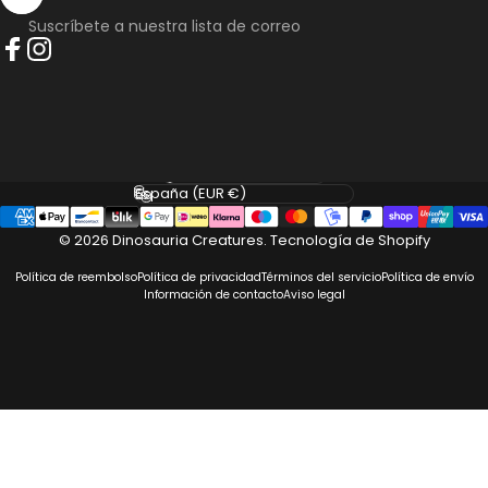
Suscríbete a nuestra lista de correo
Facebook
Instagram
Idioma
País/región
© 2026 Dinosauria Creatures.
Tecnología de Shopify
Política de reembolso
Política de privacidad
Términos del servicio
Política de envío
Información de contacto
Aviso legal