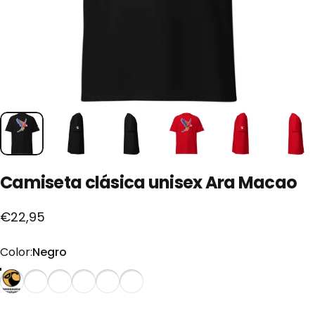
Camiseta
clásica
unisex
Ara
Macao
€22,95
Color
Color:
Negro