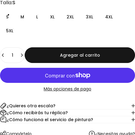
Talla
Talla:
S
S
M
L
XL
2XL
3XL
4XL
5XL
Cantidad
Agregar al carrito
Más opciones de pago
¿Quieres otra escala?
¿Cómo recibirás tu réplica?
¿Cómo funciona el servicio de pintura?
¿Necesitas ayuda?
Compártelo