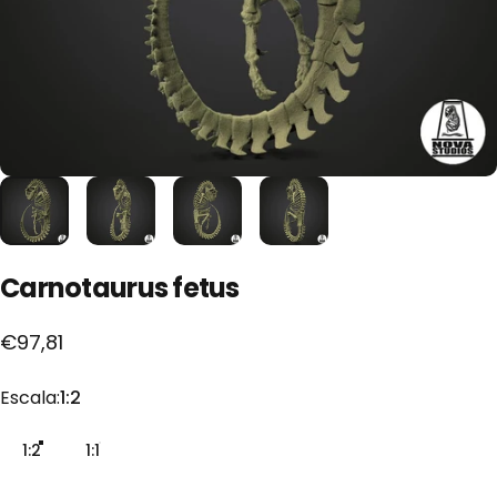
Carnotaurus
fetus
€97,81
Escala
Escala:
1:2
1:2
1:1