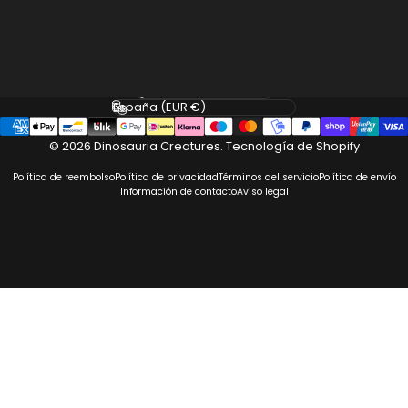
Facebook
Instagram
Idioma
País/región
© 2026 Dinosauria Creatures.
Tecnología de Shopify
Política de reembolso
Política de privacidad
Términos del servicio
Política de envío
Información de contacto
Aviso legal