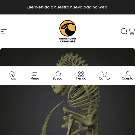
Ir directamente al contenido
diapositivas pausa
¡Bienvenido a nuestra nueva página web!
Navegación
Dinosauria Creatures
Busc
C
Inicio
Menú
Buscar
Tienda
Carrito
Cuenta