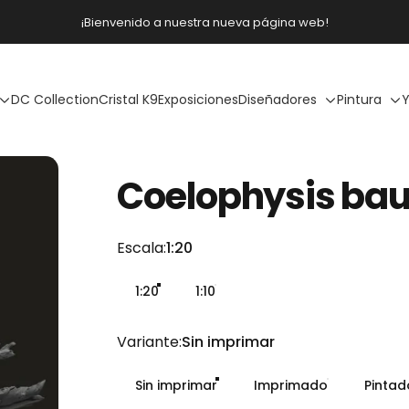
diapositivas pausa
Envío gratis a partir de 300€
DC Collection
Cristal K9
Exposiciones
Diseñadores
Pintura
Y
Coelophysis
bau
Escala
Escala:
1:20
1:20
1:10
Variante
Variante:
Sin imprimar
Sin imprimar
Imprimado
Pinta