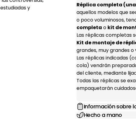
 las controversias,
Réplica completa (una 
 estudiadas y
aquellos modelos que se
o poco voluminosos, ten
completa
o
kit de mon
Las réplicas completas s
Kit de montaje de répli
grandes, muy grandes o 
Las réplicas indicadas 
cola) vendrán preparada
del cliente, mediante lij
Todas las réplicas se e
empaquetarán cuidadosa
Información sobre 
Hecho a mano