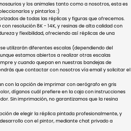
dinosaurios y los animales tanto como a nosotros, esta es
oleccionarlos y pintarlos :)
orizados de todas las réplicas y figuras que ofrecemos.
con resolución 8K - 14K, y resinas de alta calidad con
ureza y flexibilidad, ofreciendo así réplicas de una
s se utilizarán diferentes escalas (dependiendo del
unque estamos abiertos a realizar otras escalas
iempre y cuando quepan en nuestras bandejas de
endrás que contactar con nosotros vía email y solicitar el
ran con la opción de imprimar con aerógrafo en gris
color, díganos cuál prefiere en la caja con instrucciones
dor. Sin imprimación, no garantizamos que la resina
ión de elegir la réplica pintada profesionalmente, y
esarrollo con el pintor, mediante chat privado a