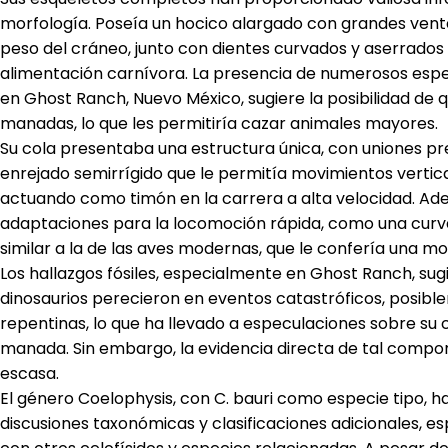
morfología. Poseía un hocico alargado con grandes vent
peso del cráneo, junto con dientes curvados y aserrados
alimentación carnívora. La presencia de numerosos es
en Ghost Ranch, Nuevo México, sugiere la posibilidad de 
manadas, lo que les permitiría cazar animales mayores.
Su cola presentaba una estructura única, con uniones pr
enrejado semirrígido que le permitía movimientos verti
actuando como timón en la carrera a alta velocidad. Ad
adaptaciones para la locomoción rápida, como una curva
similar a la de las aves modernas, que le confería una mo
Los hallazgos fósiles, especialmente en Ghost Ranch, sug
dinosaurios perecieron en eventos catastróficos, posib
repentinas, lo que ha llevado a especulaciones sobre s
manada. Sin embargo, la evidencia directa de tal compo
escasa.
El género Coelophysis, con C. bauri como especie tipo, ha
discusiones taxonómicas y clasificaciones adicionales, e