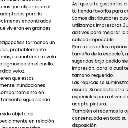
Así que si te gustan los 
anas que aligeraban el
tu tienda favorita para c
 adaptados para la
Somos distribuidores aut
pecímenes encontrados
Utilizamos impresoras 3D 
que vivieran en grandes
aditivos para mejorar la d
calidad impecable.
ezigapofisis formando un
Para realizar las réplica
cales, probablemente
tamaño de la especie), a
emás, su anatomía revela
sugeridas bajo pedido s
 sigmoidea en el cuello,
impresión, para lo cual t
rdida veloz.
tamaño requerido.
ieren que estos
Las réplicas se suminist
lemente inundaciones
oscuro. Si necesita otro 
u comportamiento en
especiales para el vende
rtamiento sigue siendo
acepte pintura.
También ofrecemos la opc
 sido objeto de
consensuada en todo su d
specialmente en relación
disposición.