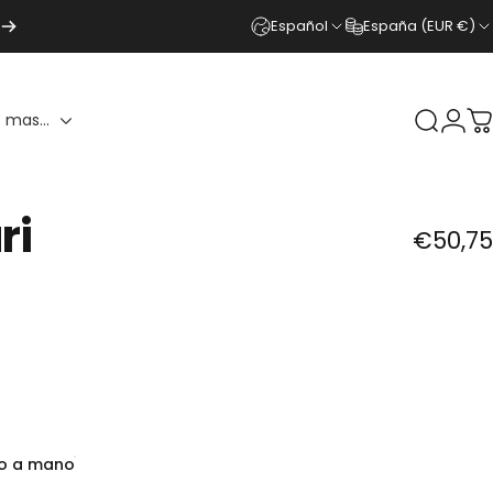
Español
España (EUR €)
 mas...
Buscar
Ingr
C
ri
€50,75
do a mano