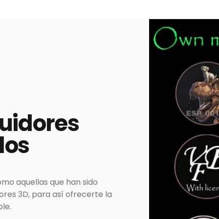
buidores
dos
omo aquellas que han sido
es 3D, para así ofrecerte la
le.