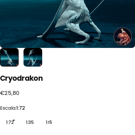
Cryodrakon
€25,80
Escala
Escala:
1:72
1:72
1:35
1:!5