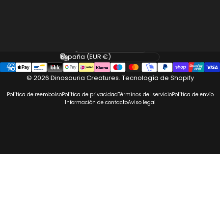
Facebook
Instagram
Idioma
País/región
© 2026 Dinosauria Creatures.
Tecnología de Shopify
Política de reembolso
Política de privacidad
Términos del servicio
Política de envío
Información de contacto
Aviso legal