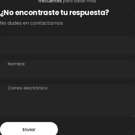
frecuentes
para saber más.
¿No encontraste tu respuesta?
No dudes en contactarnos
Nombre
Correo electrónico
Enviar
Mensaje
Enviar