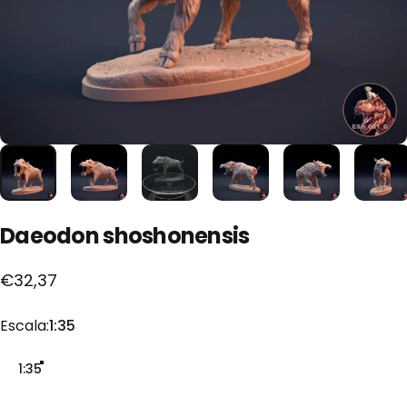
Daeodon
shoshonensis
€32,37
Escala
Escala:
1:35
1:35