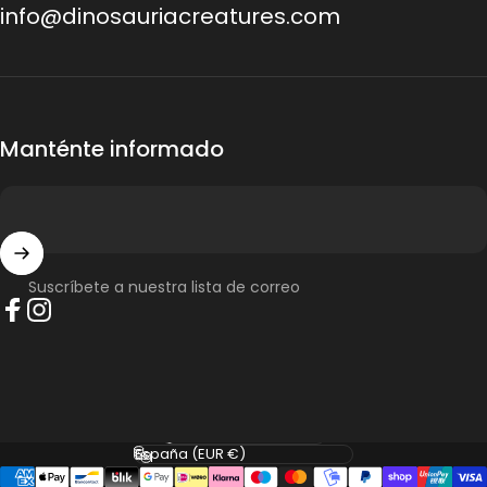
info@dinosauriacreatures.com
Manténte informado
Suscríbete a nuestra lista de correo
Facebook
Instagram
Idioma
País/región