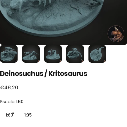
Deinosuchus
/
Kritosaurus
€48,20
Escala
Escala:
1:60
1:60
1:35