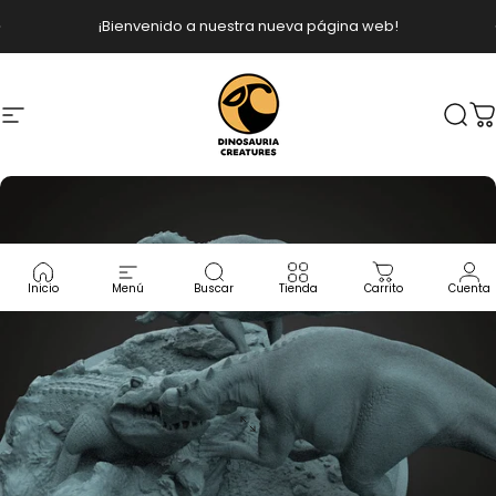
Ir directamente al contenido
diapositivas pausa
¡Bienvenido a nuestra nueva página web!
Navegación
Dinosauria Creatures
Busc
C
Inicio
Menú
Buscar
Tienda
Carrito
Cuenta