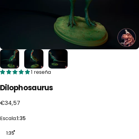
1 reseña
Dilophosaurus
€34,57
Escala
Escala:
1:35
1:35