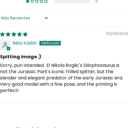
0
Sort by
02/09/2023
Béla Kádár
Spitting image :)
Sorry, pun intended. :D Nikola Roglic's Dilophosaurus is
not the Jurassic Park's iconic frilled spitter, but the
slender and elegant predator of the early Jurassic era.
Very good model with a fine pose, and the printing is
perfect!