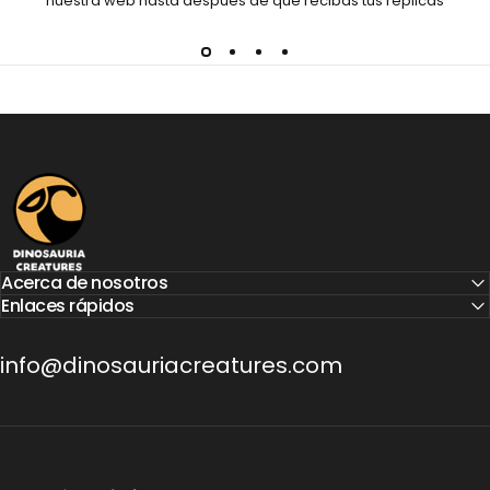
nuestra web hasta después de que recibas tus réplicas
Dinosauria Creatures
Acerca de nosotros
Enlaces rápidos
info@dinosauriacreatures.com