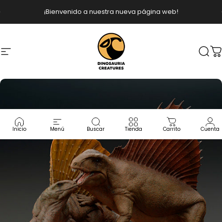
Ir directamente al contenido
diapositivas pausa
¡Bienvenido a nuestra nueva página web!
Navegación
Dinosauria Creatures
Busc
C
Inicio
Menú
Buscar
Tienda
Carrito
Cuenta