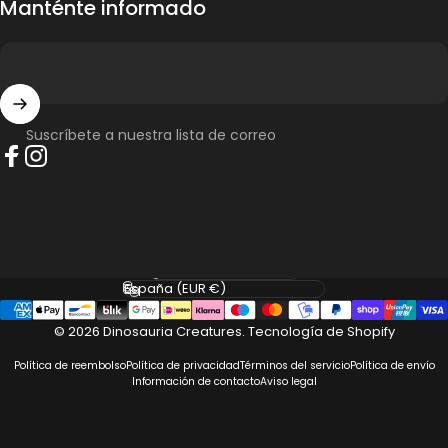
Manténte informado
Suscríbete a nuestra lista de correo
Facebook
Instagram
Idioma
País/región
© 2026 Dinosauria Creatures.
Tecnología de Shopify
Política de reembolso
Política de privacidad
Términos del servicio
Política de envío
Información de contacto
Aviso legal