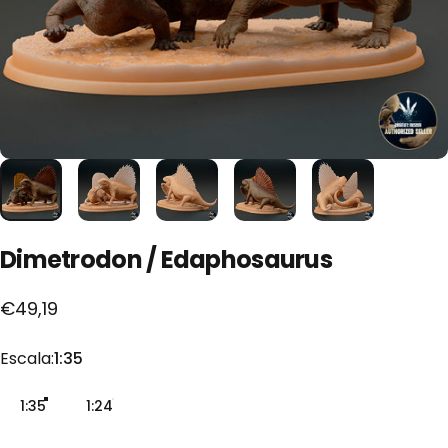
Dimetrodon
/
Edaphosaurus
€49,19
Escala
Escala:
1:35
1:35
1:24