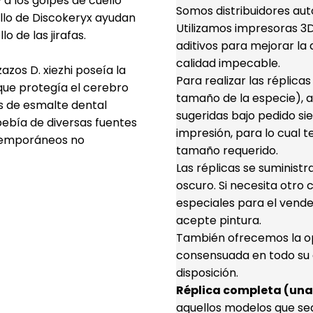
 a los golpes de cuello
Somos distribuidores aut
llo de Discokeryx ayudan
Utilizamos impresoras 3D 
o de las jirafas.
aditivos para mejorar la d
calidad impecable.
os D. xiezhi poseía la
Para realizar las réplica
ue protegía el cerebro
tamaño de la especie), a
s de esmalte dental
sugeridas bajo pedido s
bebía de diversas fuentes
impresión, para lo cual t
ntemporáneos no
tamaño requerido.
Las réplicas se suminist
oscuro. Si necesita otro 
especiales para el vende
acepte pintura.
También ofrecemos la opc
consensuada en todo su d
disposición.
Réplica completa (una 
aquellos modelos que se