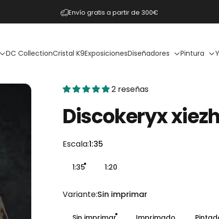
diapositivas pausa
Envío gratis a partir de 300€
DC Collection
Cristal K9
Exposiciones
Diseñadores
Pintura
Y
2 reseñas
Discokeryx
xiezh
Escala
Escala:
1:35
1:35
1:20
Variante
Variante:
Sin imprimar
Sin imprimar
Imprimado
Pinta