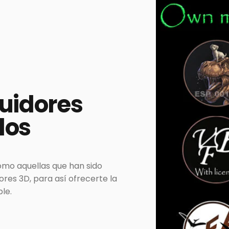
buidores
dos
omo aquellas que han sido
es 3D, para así ofrecerte la
le.