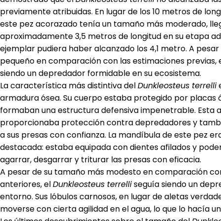
previamente atribuidas. En lugar de los 10 metros de long
este pez acorazado tenía un tamaño más moderado, lle
aproximadamente 3,5 metros de longitud en su etapa ad
ejemplar pudiera haber alcanzado los 4,1 metro. A pesa
pequeño en comparación con las estimaciones previas, 
siendo un depredador formidable en su ecosistema.
La característica más distintiva del
Dunkleosteus terrelli
e
armadura ósea. Su cuerpo estaba protegido por placas 
formaban una estructura defensiva impenetrable. Esta 
proporcionaba protección contra depredadores y tambi
a sus presas con confianza. La mandíbula de este pez era
destacada: estaba equipada con dientes afilados y pode
agarrar, desgarrar y triturar las presas con eficacia.
A pesar de su tamaño más modesto en comparación con
anteriores, el
Dunkleosteus terrelli
seguía siendo un depr
entorno. Sus lóbulos carnosos, en lugar de aletas verdade
moverse con cierta agilidad en el agua, lo que lo hacía un