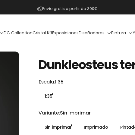
diapositivas pausa
Envío gratis a partir de 300€
DC Collection
Cristal K9
Exposiciones
Diseñadores
Pintura
Y
Dunkleosteus
ter
Escala
Escala:
1:35
1:35
Variante
Variante:
Sin imprimar
Sin imprimar
Imprimado
Pinta