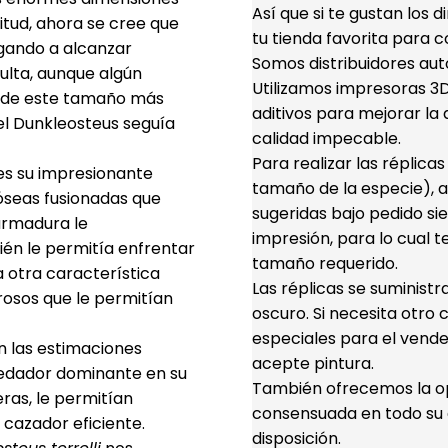
Así que si te gustan los 
itud, ahora se cree que
tu tienda favorita para c
gando a alcanzar
Somos distribuidores aut
ulta, aunque algún
Utilizamos impresoras 3D 
r de este tamaño más
aditivos para mejorar la d
el Dunkleosteus seguía
calidad impecable.
Para realizar las réplica
s su impresionante
tamaño de la especie), a
óseas fusionadas que
sugeridas bajo pedido s
armadura le
impresión, para lo cual t
én le permitía enfrentar
tamaño requerido.
 otra característica
Las réplicas se suminist
rosos que le permitían
oscuro. Si necesita otro 
especiales para el vende
 las estimaciones
acepte pintura.
edador dominante en su
También ofrecemos la opc
ras, le permitían
consensuada en todo su d
 cazador eficiente.
disposición.