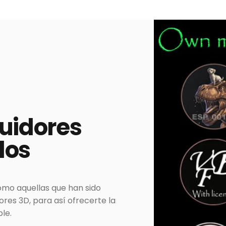
buidores
dos
omo aquellas que han sido
es 3D, para así ofrecerte la
le.