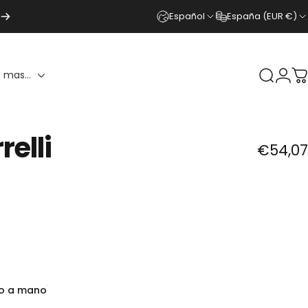
Español
España (EUR €)
 mas...
Buscar
Ingr
C
relli
€54,07
do a mano