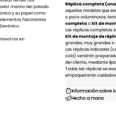
steus terrelli
nos
Réplica completa (una 
dador marino del pasado.
aquellos modelos que se
 única y su papel como
o poco voluminosos, ten
 elementos fascinantes
completa
o
kit de mon
 Devónico.
Las réplicas completas s
Kit de montaje de répli
 nosotros en
grandes, muy grandes o 
Las réplicas indicadas 
cola) vendrán preparada
del cliente, mediante lij
Todas las réplicas se e
empaquetarán cuidadosa
Información sobre 
Hecho a mano