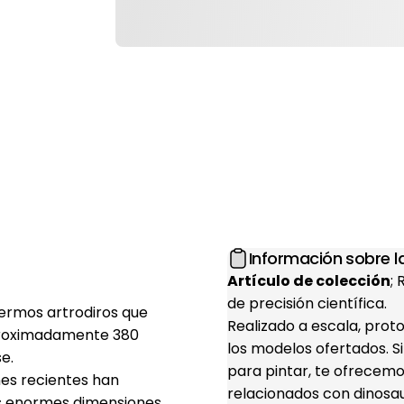
Información sobre la
Artículo de colección
;
de precisión científica.
rmos artrodiros​ que
Realizado a escala, prot
aproximadamente 380
los modelos ofertados. S
e.
para pintar, te ofrecemo
nes recientes han
relacionados con dinosaur
s enormes dimensiones