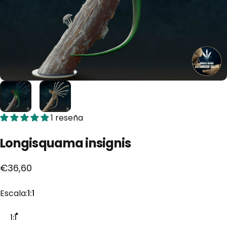
1 reseña
Longisquama
insignis
€36,60
Escala
Escala:
1:1
1:1