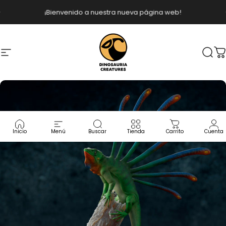
Ir directamente al contenido
diapositivas pausa
¡Bienvenido a nuestra nueva página web!
Navegación
Dinosauria Creatures
Busc
C
Inicio
Menú
Buscar
Tienda
Carrito
Cuenta