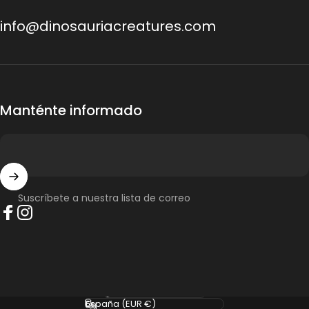
info@dinosauriacreatures.com
Manténte informado
Suscríbete a nuestra lista de correo
Facebook
Instagram
Idioma