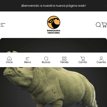
Ir directamente al contenido
diapositivas pausa
¡Bienvenido a nuestra nueva página web!
Navegación
Dinosauria Creatures
Busc
C
Inicio
Menú
Buscar
Tienda
Carrito
Cuenta