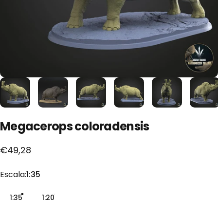
Megacerops
coloradensis
€49,28
Escala
Escala:
1:35
1:35
1:20