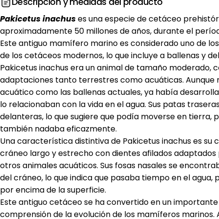
Descripción y medidas del producto
Pakicetus inachus
es una especie de cetáceo prehistóri
aproximadamente 50 millones de años, durante el perí
Este antiguo mamífero marino es considerado uno de lo
de los cetáceos modernos, lo que incluye a ballenas y del
Pakicetus inachus era un animal de tamaño moderado, c
adaptaciones tanto terrestres como acuáticas. Aunqu
acuático como las ballenas actuales, ya había desarroll
lo relacionaban con la vida en el agua. Sus patas trasera
delanteras, lo que sugiere que podía moverse en tierra
también nadaba eficazmente.
Una característica distintiva de Pakicetus inachus es su 
cráneo largo y estrecho con dientes afilados adaptados 
otros animales acuáticos. Sus fosas nasales se encontrab
del cráneo, lo que indica que pasaba tiempo en el agua, 
por encima de la superficie.
Este antiguo cetáceo se ha convertido en un importante f
comprensión de la evolución de los mamíferos marinos.