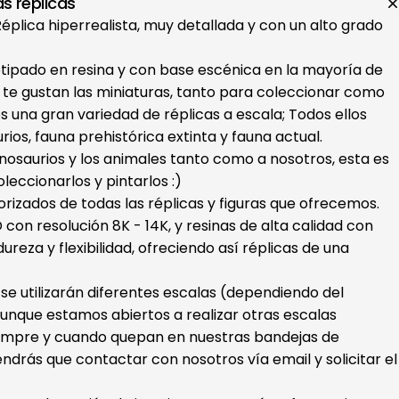
s réplicas
 Réplica hiperrealista, muy detallada y con un alto grado
otipado en resina y con base escénica en la mayoría de
i te gustan las miniaturas, tanto para coleccionar como
s una gran variedad de réplicas a escala; Todos ellos
ios, fauna prehistórica extinta y fauna actual.
dinosaurios y los animales tanto como a nosotros, esta es
oleccionarlos y pintarlos :)
orizados de todas las réplicas y figuras que ofrecemos.
con resolución 8K - 14K, y resinas de alta calidad con
ureza y flexibilidad, ofreciendo así réplicas de una
s se utilizarán diferentes escalas (dependiendo del
unque estamos abiertos a realizar otras escalas
iempre y cuando quepan en nuestras bandejas de
endrás que contactar con nosotros vía email y solicitar el