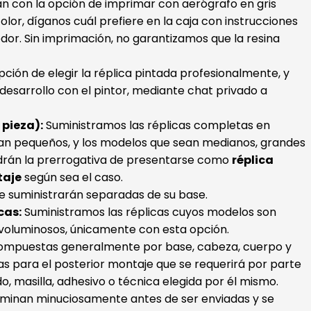
ran con la opción de imprimar con aerógrafo en gris
color, díganos cuál prefiere en la caja con instrucciones
dor. Sin imprimación, no garantizamos que la resina
ión de elegir la réplica pintada profesionalmente, y
esarrollo con el pintor, mediante chat privado a
pieza):
Suministramos las réplicas completas en
an pequeños, y los modelos que sean medianos, grandes
drán la prerrogativa de presentarse como
réplica
taje
según sea el caso.
e suministrarán separadas de su base.
cas:
Suministramos las réplicas cuyos modelos son
voluminosos, únicamente con esta opción.
(compuestas generalmente por base, cabeza, cuerpo y
s para el posterior montaje que se requerirá por parte
ado, masilla, adhesivo o técnica elegida por él mismo.
xaminan minuciosamente antes de ser enviadas y se