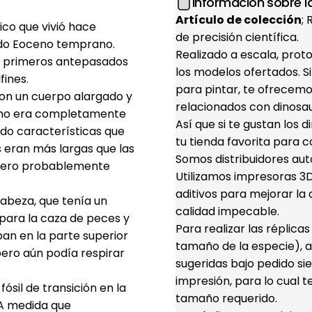
Información sobre la
Artículo de colección
;
co que vivió hace
de precisión científica.
odo Eoceno temprano.
Realizado a escala, prot
s primeros antepasados
los modelos ofertados. S
fines.
para pintar, te ofrecemo
on un cuerpo alargado y
relacionados con dinosaur
e no era completamente
Así que si te gustan los 
ado características que
tu tienda favorita para c
s eran más largas que las
Somos distribuidores aut
, pero probablemente
Utilizamos impresoras 3D 
aditivos para mejorar la d
cabeza, que tenía un
calidad impecable.
para la caza de peces y
Para realizar las réplica
an en la parte superior
tamaño de la especie), a
pero aún podía respirar
sugeridas bajo pedido s
impresión, para lo cual t
ósil de transición en la
tamaño requerido.
 A medida que