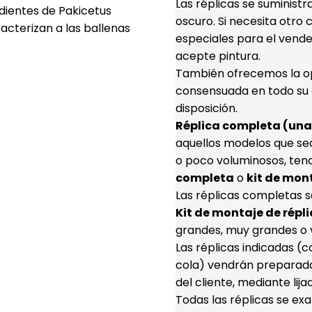
Las réplicas se suminist
dientes de Pakicetus
oscuro. Si necesita otro 
acterizan a las ballenas
especiales para el vende
acepte pintura.
También ofrecemos la opc
consensuada en todo su d
disposición.
Réplica completa (una 
aquellos modelos que se
o poco voluminosos, ten
completa
o
kit de mon
Las réplicas completas s
Kit de montaje de répli
grandes, muy grandes o 
Las réplicas indicadas 
cola) vendrán preparada
del cliente, mediante lij
Todas las réplicas se e