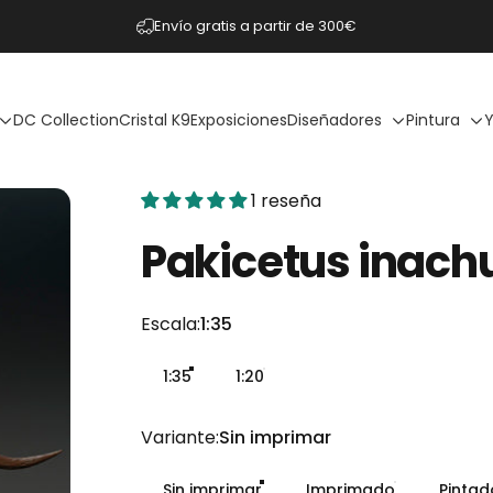
diapositivas pausa
Envío gratis a partir de 300€
DC Collection
Cristal K9
Exposiciones
Diseñadores
Pintura
Y
1 reseña
Pakicetus
inach
Escala
Escala:
1:35
1:35
1:20
Variante
Variante:
Sin imprimar
Sin imprimar
Imprimado
Pinta