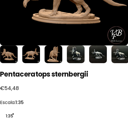
Pentaceratops
sternbergii
€54,48
Escala
Escala:
1:35
1:35