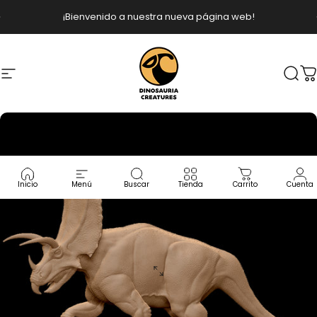
Ir directamente al contenido
diapositivas pausa
¡Bienvenido a nuestra nueva página web!
Navegación
Dinosauria Creatures
Busc
C
Inicio
Menú
Buscar
Tienda
Carrito
Cuenta