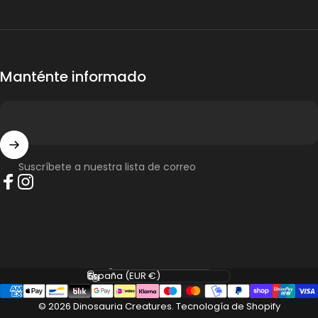
Manténte informado
Suscríbete a nuestra lista de correo
Facebook
Instagram
Idioma
País/región
© 2026 Dinosauria Creatures.
Tecnología de Shopify