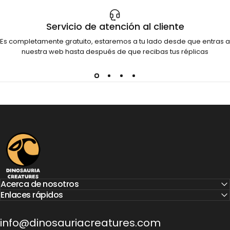
Servicio de atención al cliente
Es completamente gratuito, estaremos a tu lado desde que entras a
nuestra web hasta después de que recibas tus réplicas
Dinosauria Creatures
Acerca de nosotros
Enlaces rápidos
info@dinosauriacreatures.com