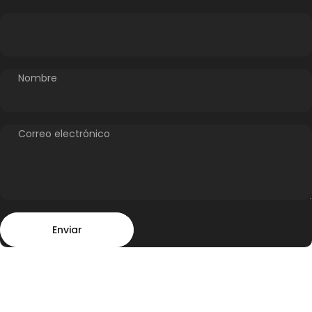
Nombre
Correo electrónico
Enviar
Mensaje
Enviar