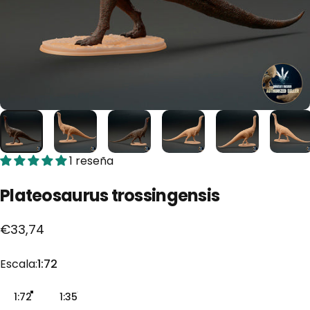
1 reseña
Plateosaurus
trossingensis
€33,74
Escala
Escala:
1:72
1:72
1:35