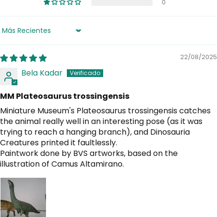
0
Sort by
22/08/2025
Bela Kadar
MM Plateosaurus trossingensis
Miniature Museum's Plateosaurus trossingensis catches
the animal really well in an interesting pose (as it was
trying to reach a hanging branch), and Dinosauria
Creatures printed it faultlessly.
Paintwork done by BVS artworks, based on the
illustration of Camus Altamirano.