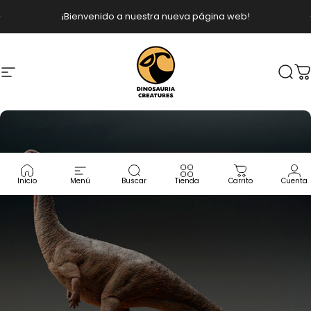
Ir directamente al contenido
diapositivas pausa
¡Bienvenido a nuestra nueva página web!
Navegación
Dinosauria Creatures
Busc
C
Inicio
Menú
Buscar
Tienda
Carrito
Cuenta