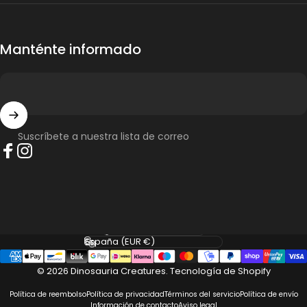
Manténte informado
Suscríbete a nuestra lista de correo
Facebook
Instagram
Idioma
País/región
© 2026 Dinosauria Creatures.
Tecnología de Shopify
Política de reembolso
Política de privacidad
Términos del servicio
Política de envío
Información de contacto
Aviso legal