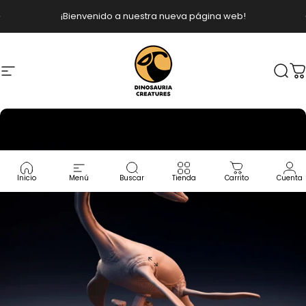
Ir directamente al contenido
diapositivas pausa
¡Bienvenido a nuestra nueva página web!
Navegación
Dinosauria Creatures
Busc
C
Inicio
Menú
Buscar
Tienda
Carrito
Cuenta