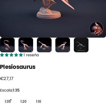
1 reseña
Plesiosaurus
€27,17
Escala
Escala:
1:35
1:35
1:20
1:10