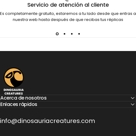
Servicio de atención al cliente
Es completamente gratuito, estaremos a tu lado desde que entras a
nuestra web hasta después de que recibas tus réplicas
Dinosauria Creatures
Acerca de nosotros
Enlaces rápidos
info@dinosauriacreatures.com