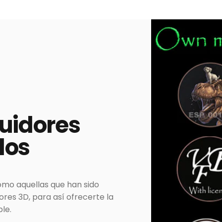
buidores
dos
omo aquellas que han sido
es 3D, para así ofrecerte la
le.