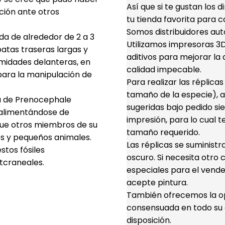
Así que si te gustan los 
ición ante otros
tu tienda favorita para c
Somos distribuidores aut
da de alrededor de 2 a 3
Utilizamos impresoras 3D 
atas traseras largas y
aditivos para mejorar la d
remidades delanteras, en
calidad impecable.
para la manipulación de
Para realizar las réplica
tamaño de la especie), a
a de Prenocephale
sugeridas bajo pedido s
 alimentándose de
impresión, para lo cual t
 que otros miembros de su
tamaño requerido.
tos y pequeños animales.
Las réplicas se suminist
tos fósiles
oscuro. Si necesita otro 
tcraneales.
especiales para el vende
acepte pintura.
También ofrecemos la opc
consensuada en todo su d
disposición.