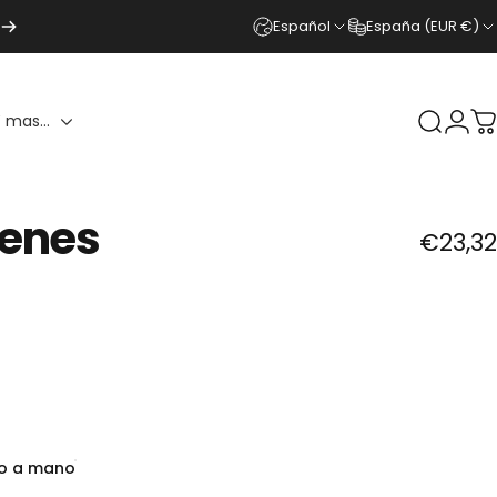
Español
España (EUR €)
 mas...
Buscar
Ingr
C
enes
€23,32
do a mano