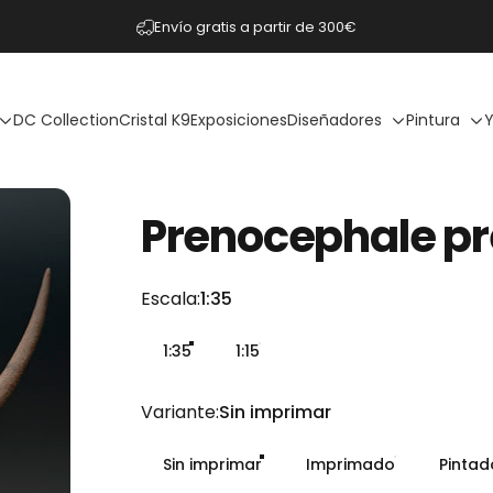
diapositivas pausa
Envío gratis a partir de 300€
DC Collection
Cristal K9
Exposiciones
Diseñadores
Pintura
Y
Prenocephale
pr
Escala
Escala:
1:35
1:35
1:15
Variante
Variante:
Sin imprimar
Sin imprimar
Imprimado
Pinta