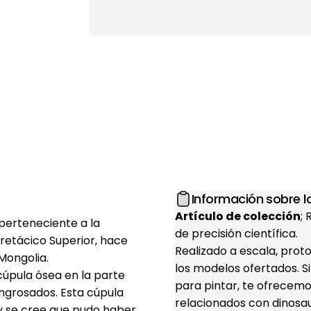
Información sobre la
Artículo de colección
;
perteneciente a la
de precisión científica.
retácico Superior, hace
Realizado a escala, prot
Mongolia.
los modelos ofertados. S
cúpula ósea en la parte
para pintar, te ofrecemo
ngrosados. Esta cúpula
relacionados con dinosaur
 y se cree que pudo haber