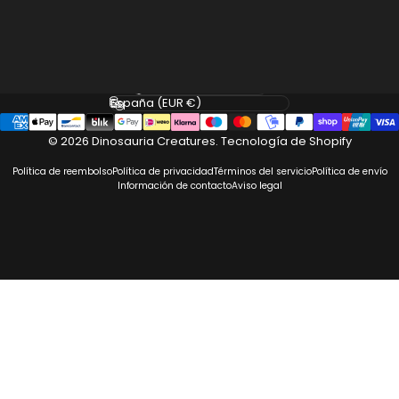
Facebook
Instagram
Idioma
País/región
© 2026 Dinosauria Creatures.
Tecnología de Shopify
Política de reembolso
Política de privacidad
Términos del servicio
Política de envío
Información de contacto
Aviso legal