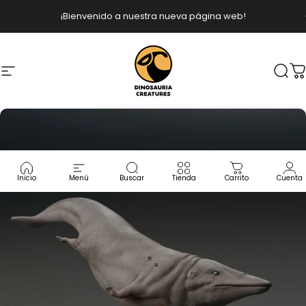
Ir directamente al contenido
diapositivas pausa
¡Bienvenido a nuestra nueva página web!
Navegación
Dinosauria Creatures
Busc
C
Inicio
Menú
Buscar
Tienda
Carrito
Cuenta