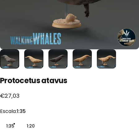
Protocetus
atavus
€27,03
Escala
Escala:
1:35
1:35
1:20