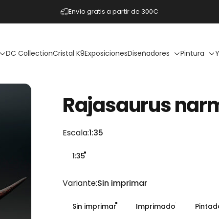
diapositivas pausa
Envío gratis a partir de 300€
DC Collection
Cristal K9
Exposiciones
Diseñadores
Pintura
Y
Rajasaurus
nar
Escala
Escala:
1:35
1:35
Variante
Variante:
Sin imprimar
Sin imprimar
Imprimado
Pinta