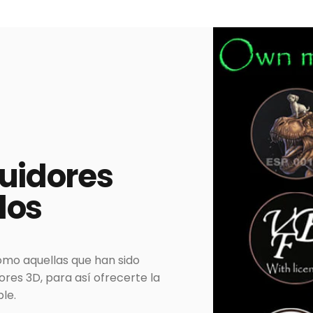
buidores
dos
omo aquellas que han sido
es 3D, para así ofrecerte la
le.