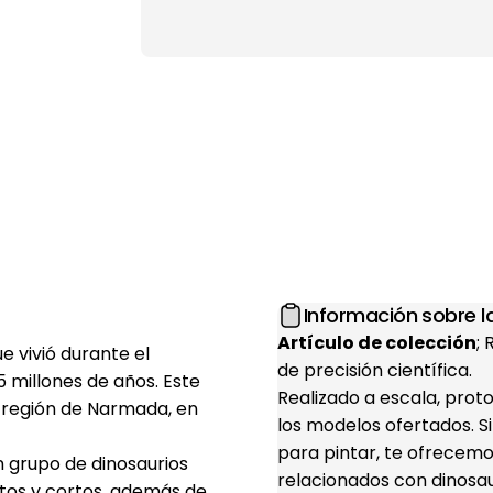
Información sobre la
Artículo de colección
;
e vivió durante el
de precisión científica.
millones de años. Este
Realizado a escala, prot
a región de Narmada, en
los modelos ofertados. S
para pintar, te ofrecemo
n grupo de dinosaurios
relacionados con dinosaur
ltos y cortos, además de