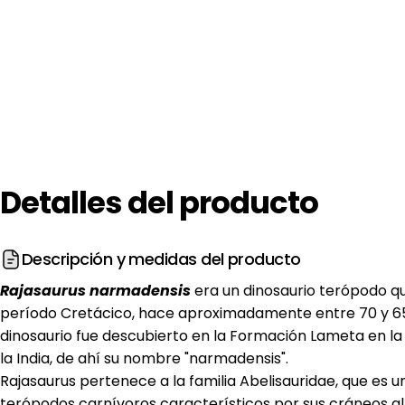
Detalles
del
producto
Descripción y medidas del producto
Rajasaurus narmadensis
era un dinosaurio terópodo qu
período Cretácico, hace aproximadamente entre 70 y 65 
dinosaurio fue descubierto en la Formación Lameta en l
la India, de ahí su nombre "narmadensis".
Rajasaurus pertenece a la familia Abelisauridae, que es u
terópodos carnívoros característicos por sus cráneos a