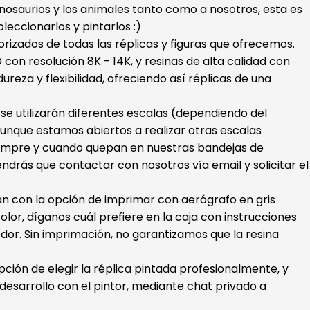
dinosaurios y los animales tanto como a nosotros, esta es
oleccionarlos y pintarlos :)
orizados de todas las réplicas y figuras que ofrecemos.
con resolución 8K - 14K, y resinas de alta calidad con
ureza y flexibilidad, ofreciendo así réplicas de una
s se utilizarán diferentes escalas (dependiendo del
unque estamos abiertos a realizar otras escalas
iempre y cuando quepan en nuestras bandejas de
endrás que contactar con nosotros vía email y solicitar el
ran con la opción de imprimar con aerógrafo en gris
color, díganos cuál prefiere en la caja con instrucciones
dor. Sin imprimación, no garantizamos que la resina
ión de elegir la réplica pintada profesionalmente, y
esarrollo con el pintor, mediante chat privado a