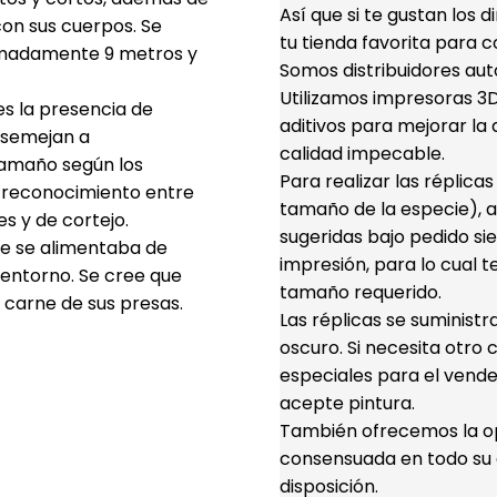
Así que si te gustan los 
on sus cuerpos. Se
tu tienda favorita para c
ximadamente 9 metros y
Somos distribuidores aut
Utilizamos impresoras 3D 
es la presencia de
aditivos para mejorar la d
 asemejan a
calidad impecable.
tamaño según los
Para realizar las réplica
 y reconocimiento entre
tamaño de la especie), a
s y de cortejo.
sugeridas bajo pedido s
e se alimentaba de
impresión, para lo cual t
 entorno. Se cree que
tamaño requerido.
 carne de sus presas.
Las réplicas se suminist
oscuro. Si necesita otro 
especiales para el vende
acepte pintura.
También ofrecemos la opc
consensuada en todo su d
disposición.