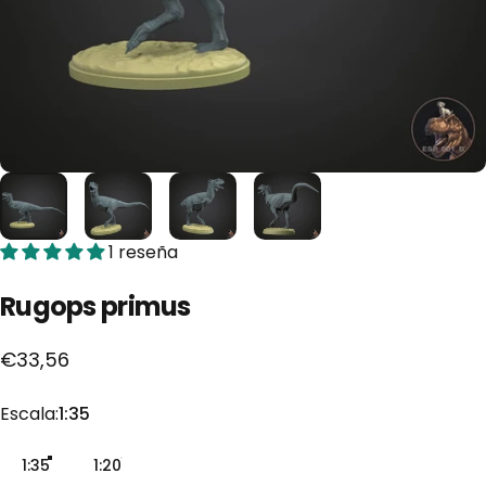
1 reseña
Rugops
primus
€33,56
Escala
Escala:
1:35
1:35
1:20