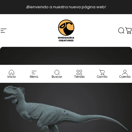
Ir directamente al contenido
diapositivas pausa
¡Bienvenido a nuestra nueva página web!
Navegación
Dinosauria Creatures
Busc
C
Inicio
Menú
Buscar
Tienda
Carrito
Cuenta