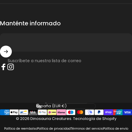
Manténte informado
Suscríbete a nuestra lista de correo
Facebook
Instagram
Idioma
País/región
© 2026 Dinosauria Creatures.
Tecnología de Shopify
Política de reembolso
Política de privacidad
Términos del servicio
Política de envío