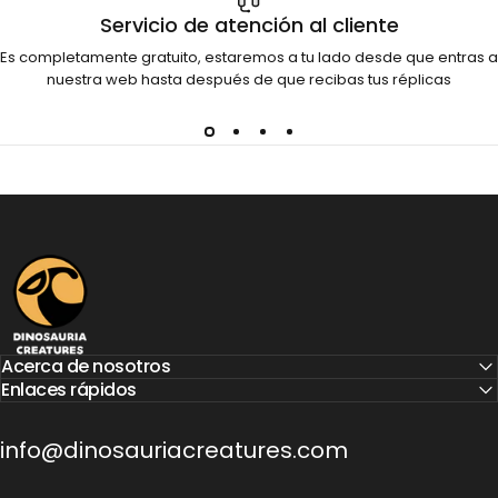
Servicio de atención al cliente
Es completamente gratuito, estaremos a tu lado desde que entras a
nuestra web hasta después de que recibas tus réplicas
Dinosauria Creatures
Acerca de nosotros
Enlaces rápidos
info@dinosauriacreatures.com