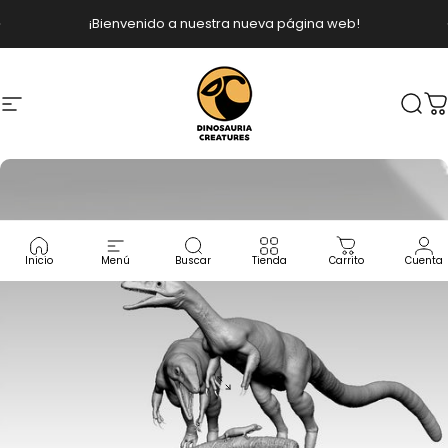
Ir directamente al contenido
diapositivas pausa
¡Bienvenido a nuestra nueva página web!
Navegación
Dinosauria Creatures
Busc
C
Inicio
Menú
Buscar
Tienda
Carrito
Cuenta