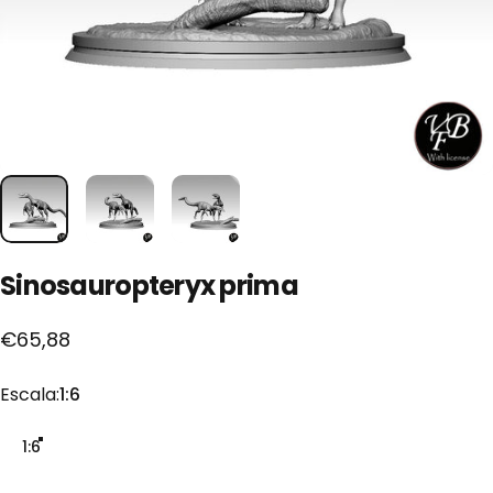
Sinosauropteryx
prima
€65,88
Escala
Escala:
1:6
1:6