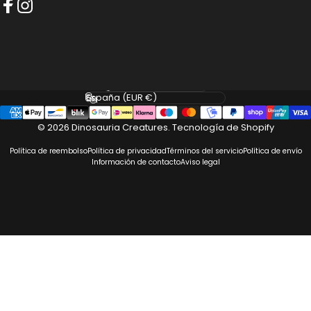
Facebook
Instagram
Idioma
País/región
© 2026 Dinosauria Creatures.
Tecnología de Shopify
Política de reembolso
Política de privacidad
Términos del servicio
Política de envío
Información de contacto
Aviso legal