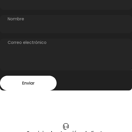
Nombre
Correo electrónico
Enviar
Mensaje
Enviar