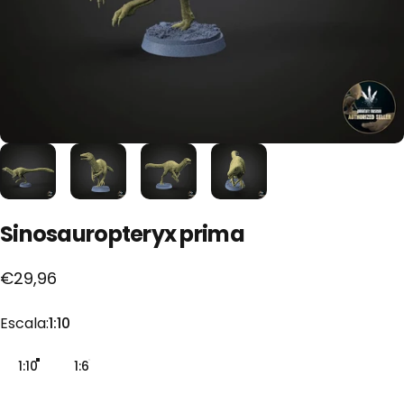
Sinosauropteryx
prima
€29,96
Escala
Escala:
1:10
1:10
1:6