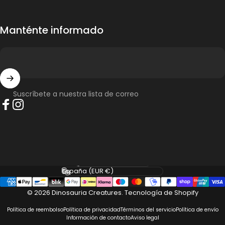
Manténte informado
Suscríbete a nuestra lista de correo
Facebook
Instagram
Idioma
País/región
© 2026 Dinosauria Creatures.
Tecnología de Shopify
Política de reembolso
Política de privacidad
Términos del servicio
Política de envío
Información de contacto
Aviso legal