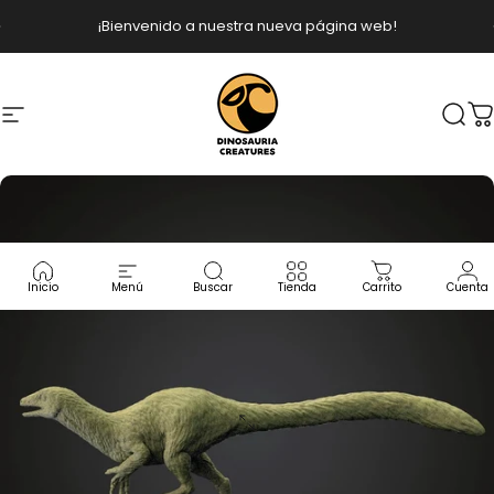
Ir directamente al contenido
diapositivas pausa
¡Bienvenido a nuestra nueva página web!
Navegación
Dinosauria Creatures
Busc
C
Inicio
Menú
Buscar
Tienda
Carrito
Cuenta