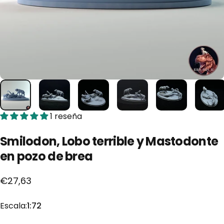
1 reseña
Smilodon,
Lobo
terrible
y
Mastodonte
en
pozo
de
brea
€27,63
Escala
Escala:
1:72