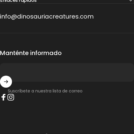
Enlaces rápidos
info@dinosauriacreatures.com
Manténte informado
Suscríbete a nuestra lista de correo
Facebook
Instagram