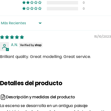
0
0
Sort by
15/10/2023
A.N.
Brilliant quality. Great modelling. Great service.
Detalles
del
producto
Descripción y medidas del producto
La escena se desarrolla en un antiguo paisaje