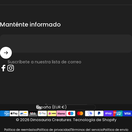
Manténte informado
Suscríbete a nuestra lista de correo
Facebook
Instagram
Idioma
País/región
© 2026 Dinosauria Creatures.
Tecnología de Shopify
Política de reembolso
Política de privacidad
Términos del servicio
Política de envío