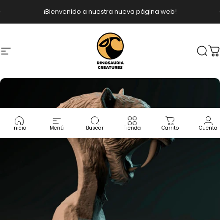
Ir directamente al contenido
diapositivas pausa
¡Bienvenido a nuestra nueva página web!
Navegación
Dinosauria Creatures
Busc
C
Inicio
Menú
Buscar
Tienda
Carrito
Cuenta