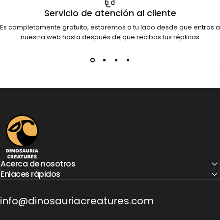
Servicio de atención al cliente
Es completamente gratuito, estaremos a tu lado desde que entras a
nuestra web hasta después de que recibas tus réplicas
Dinosauria Creatures
Acerca de nosotros
Enlaces rápidos
info@dinosauriacreatures.com