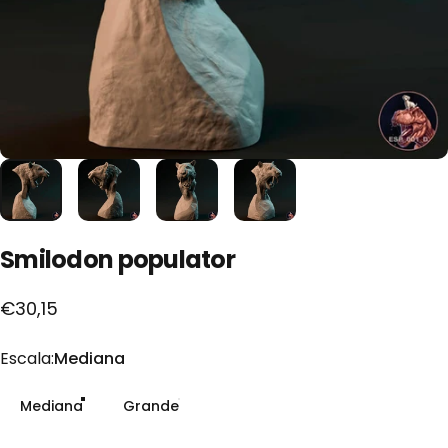
Smilodon
populator
€30,15
Escala
Escala:
Mediana
Mediana
Grande