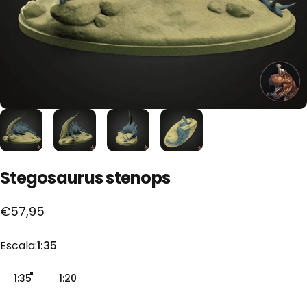
Stegosaurus
stenops
€57,95
Escala
Escala:
1:35
1:35
1:20