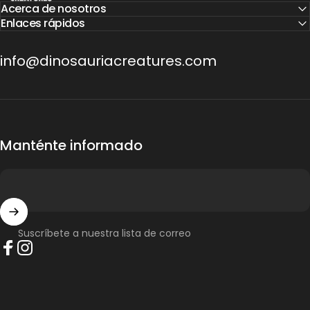
Acerca de nosotros
Enlaces rápidos
info@dinosauriacreatures.com
Manténte informado
Suscríbete a nuestra lista de correo
Facebook
Instagram