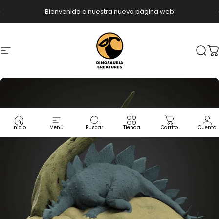
Ir directamente al contenido
diapositivas pausa
¡Bienvenido a nuestra nueva página web!
Navegación
Dinosauria Creatures
Busc
C
Inicio
Menú
Buscar
Tienda
Carrito
Cuenta