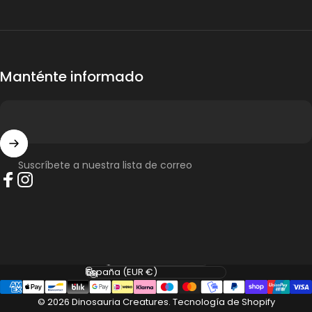
Manténte informado
Suscríbete a nuestra lista de correo
Facebook
Instagram
Idioma
País/región
© 2026 Dinosauria Creatures.
Tecnología de Shopify