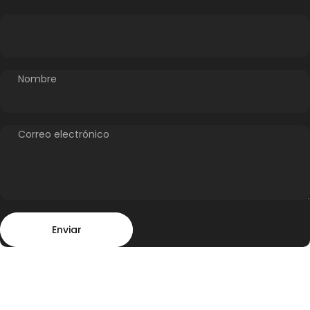
Nombre
Correo electrónico
Enviar
Mensaje
Enviar