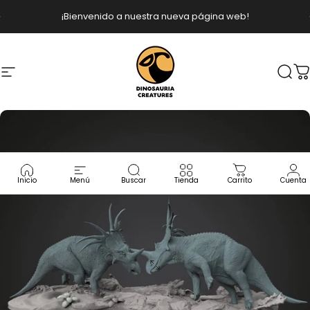
Ir directamente al contenido
diapositivas pausa
¡Bienvenido a nuestra nueva página web!
Navegación
Dinosauria Creatures
Busc
C
Inicio
Menú
Buscar
Tienda
Carrito
Cuenta