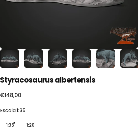
Styracosaurus
albertensis
€148,00
Escala
Escala:
1:35
1:35
1:20