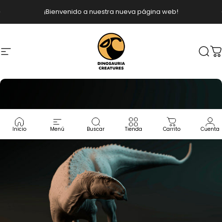
Ir directamente al contenido
diapositivas pausa
¡Bienvenido a nuestra nueva página web!
Navegación
Dinosauria Creatures
Busc
C
Inicio
Menú
Buscar
Tienda
Carrito
Cuenta