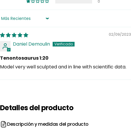
0
Sort by
02/09/2023
Daniel Demoulin
Tenontosaurus 1:20
Model very well sculpted and in line with scientific data.
Detalles
del
producto
Descripción y medidas del producto