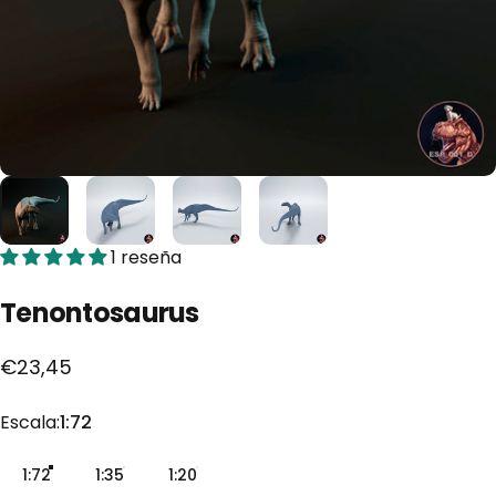
1 reseña
Tenontosaurus
€23,45
Escala
Escala:
1:72
1:72
1:35
1:20