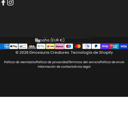
Facebook
Instagram
Idioma
País/región
© 2026 Dinosauria Creatures.
Tecnología de Shopify
Política de reembolso
Política de privacidad
Términos del servicio
Política de envío
Información de contacto
Aviso legal