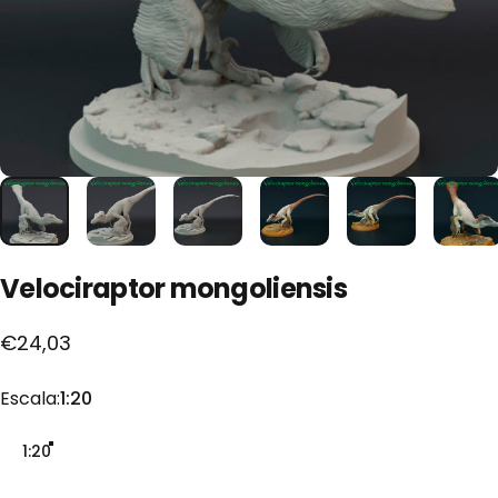
Velociraptor
mongoliensis
€24,03
Escala
Escala:
1:20
1:20