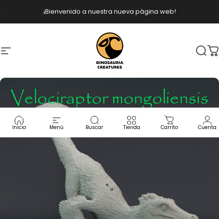
Ir directamente al contenido
diapositivas pausa
¡Bienvenido a nuestra nueva página web!
Navegación
Dinosauria Creatures
Busc
C
Inicio
Menú
Buscar
Tienda
Carrito
Cuenta