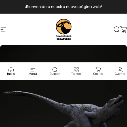
Ir directamente al contenido
diapositivas pausa
¡Bienvenido a nuestra nueva página web!
Navegación
Dinosauria Creatures
Busc
C
Inicio
Menú
Buscar
Tienda
Carrito
Cuenta