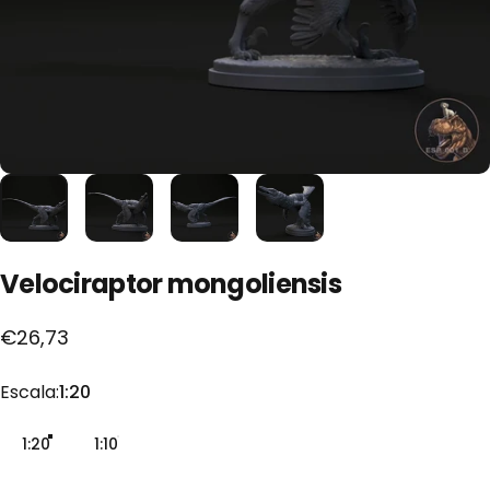
Velociraptor
mongoliensis
€26,73
Escala
Escala:
1:20
1:20
1:10