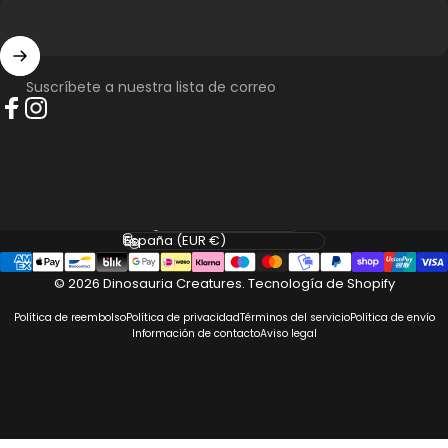
Suscríbete a nuestra lista de correo
Facebook
Instagram
Idioma
País/región
© 2026 Dinosauria Creatures.
Tecnología de Shopify
Política de reembolso
Política de privacidad
Términos del servicio
Política de envío
Información de contacto
Aviso legal